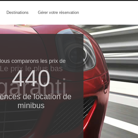
Destinations
Gérer votre réservation
ous comparons les prix de
Le prix le​ plus bas
440
garanti
ences de location de
minibus