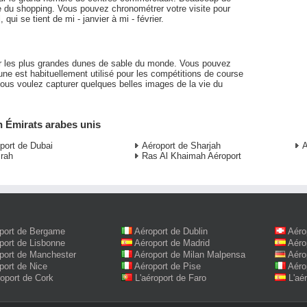
re du shopping. Vous pouvez chronométrer votre visite pour
qui se tient de mi - janvier à mi - février.
r les plus grandes dunes de sable du monde. Vous pouvez
une est habituellement utilisé pour les compétitions de course
 vous voulez capturer quelques belles images de la vie du
n Émirats arabes unis
port de Dubai
Aéroport de Sharjah
irah
Ras Al Khaimah Aéroport
port de Bergame
Aéroport de Dublin
Aéro
port de Lisbonne
Aéroport de Madrid
Aéro
port de Manchester
Aéroport de Milan Malpensa
Aéro
port de Nice
Aéroport de Pise
Aéro
roport de Cork
L'aéroport de Faro
L'aé