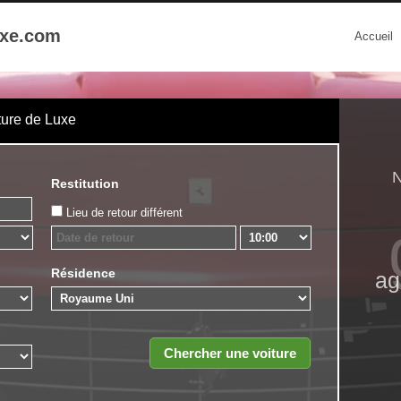
uxe.com
Accueil
ture de Luxe
N
Restitution
Lieu de retour différent
Résidence
ag