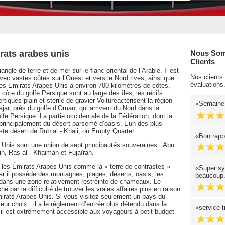
rats arabes unis
Nous Som
Clients
gle de terre et de mer sur le flanc oriental de l’Arabie. Il est
Nos clients
avec vastes côtes sur l’Ouest et vers le Nord rives, ainsi que
évaluations
Les Emirats Arabes Unis a environ 700 kilomètres de côtes,
côte du golfe Persique sont au large des îles, les récifs
tiques plain et stérile de gravier Voitureactérisent la région
Semaine 
ajar, près du golfe d’Oman, qui arrivent du Nord dans la
e Persique. La partie occidentale de la Fédération, dont la
 principalement du désert parsemé d’oasis. L’un des plus
ste désert de Rub al - Khali, ou Empty Quarter.
Bon rappo
Unis sont une union de sept principautés souveraines : Abu
n, Ras al - Khaimah et Fujaïrah.
es Émirats Arabes Unis comme la « terre de contrastes »
Super sy
 car il possède des montagnes, plages, déserts, oasis, les
beaucoup
dans une zone relativement restreinte de chameaux. Le
 par la difficulté de trouver les vraies affaires plus en raison
Émirats Arabes Unis. Si vous visitez seulement un pays du
eur choix : il a le règlement d’entrée plus détendu dans la
service 
 et il est extrêmement accessible aux voyageurs à petit budget