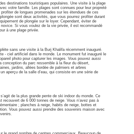
s destinations touristiques populaires. Une visite à la plage
ec votre famille. Les plages sont connues pour leur propreté
 profiter de longues promenades sur les étendues de ces
plongée sont deux activités, que vous pourrez profiter durant
équipement de plongée sur le loyer. Cependant, éviter de
n novice. Si vous voulez de la vie privée, il est recommandé
our à une plage privée.
ète sans une visite à la Burj Khalifa récemment inauguré.
te - ciel artificiel dans le monde. Le monument fut inauguré le
 appareil photo pour capturer les images. Vous pouvez aussi
 conception du parc ressemble à la fleur du désert,
nes, jardins, allées bordée de palmiers et arbres
r un aperçu de la salle d’eau, qui consiste en une série de
s’agit de la plus grande pente de ski indoor du monde. Ce
st recouvert de 6 000 tonnes de neige. Vous n’avez pas à
lémentaire ; planches à neige, habits de neige, bottes et
ription. Vous pouvez aussi prendre des souvenirs maison avec
venirs.
our le grand nombre de centres commerciaux. Beaucoup de