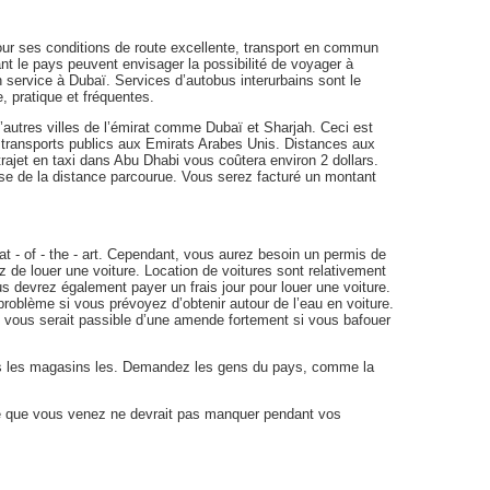
ur ses conditions de route excellente, transport en commun
tant le pays peuvent envisager la possibilité de voyager à
in service à Dubaï. Services d’autobus interurbains sont le
 pratique et fréquentes.
’autres villes de l’émirat comme Dubaï et Sharjah. Ceci est
transports publics aux Emirats Arabes Unis. Distances aux
trajet en taxi dans Abu Dhabi vous coûtera environ 2 dollars.
ase de la distance parcourue. Vous serez facturé un montant
at - of - the - art. Cependant, vous aurez besoin un permis de
z de louer une voiture. Location de voitures sont relativement
s devrez également payer un frais jour pour louer une voiture.
 problème si vous prévoyez d’obtenir autour de l’eau en voiture.
et vous serait passible d’une amende fortement si vous bafouer
ns les magasins les. Demandez les gens du pays, comme la
ire que vous venez ne devrait pas manquer pendant vos