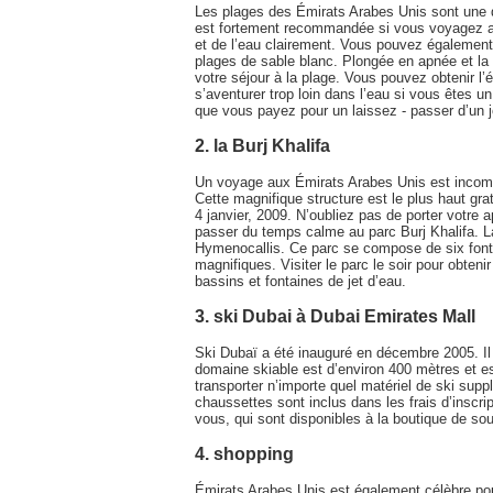
Les plages des Émirats Arabes Unis sont une de
est fortement recommandée si vous voyagez av
et de l’eau clairement. Vous pouvez également
plages de sable blanc. Plongée en apnée et la 
votre séjour à la plage. Vous pouvez obtenir l’
s’aventurer trop loin dans l’eau si vous êtes u
que vous payez pour un laissez - passer d’un j
2. la Burj Khalifa
Un voyage aux Émirats Arabes Unis est incompl
Cette magnifique structure est le plus haut grat
4 janvier, 2009. N’oubliez pas de porter votre
passer du temps calme au parc Burj Khalifa. La
Hymenocallis. Ce parc se compose de six fontai
magnifiques. Visiter le parc le soir pour obteni
bassins et fontaines de jet d’eau.
3. ski Dubai à Dubai Emirates Mall
Ski Dubaï a été inauguré en décembre 2005. Il 
domaine skiable est d’environ 400 mètres et e
transporter n’importe quel matériel de ski supp
chaussettes sont inclus dans les frais d’insc
vous, qui sont disponibles à la boutique de sou
4. shopping
Émirats Arabes Unis est également célèbre p