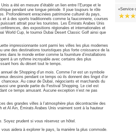
is a été en mesure d’établir un lien entre l’Europe et le
Service d
Afrique pendant une longue période. Il joue toujours le rôle
ntes. Profondément enracinées patrimoine culturel du pays,
s et à des sports traditionnels comme la fauconnerie, courses
uissant attrait pour les touristes. Les Émirats Arabes Unis
onférences, des expositions régionales et internationales et
 World Cup, le tournoi Dubai Desert Classic Golf ainsi que
ouette impressionnante sont parmi les villes les plus modernes
 une des destinations touristiques plus forte croissance de la
bres dans le monde entier comme la fourniture d’installations
oppent à un rythme incroyable avec certains des plus
issant hors du désert tout le temps.
l annuel de Shopping d’un mois. Comme l’or est un symbole
breux dessins pendant ce temps où ils donnent des lingot d’or
us chanceux. Au cœur de Dubaï, négociants et marchands du
aussi une grande partie du Festival Shopping. Le ciel est
 pendant ce temps amusant. Aucune exception n’est ne pas
es des grandes villes à l’atmosphère plus décontractée des
h et Al Ain, Émirats Arabes Unis vraiment sont à la hauteur
e. Soyez prudent si vous réservez un hôtel.
 vous aidera à explorer le pays, la manière la plus commode.