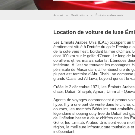
Accueil
»
Destinations
»
Émirats arabes unis
Location de voiture de luxe Émi
Les Émirats Arabes Unis (ÉAU) occupent un trian
étroitement situé à l’entrée du golfe Persique 
de la côte vers l’est, bordant la mer d’Oman. 
dont 100 km sur le golfe d’Oman. Le long de la 
coralliens et les marais salants. Étendues déser
intérieure. À l’est se trouvent les montagnes H
péninsule de Musandam, à l’embouchure du golf
plupart est territoire d’Abu Dhabi, se compose
grands Oasis est Al Liwa, beyond qui est le va
Créée le 2 décembre 1971, les Émirats Arabes 
dhabi, Dubaï, Sharjah, Ajman, Umm al - Qaiwai
Agents de voyages commencent à promouvoir l
hype. Il y a une part de vérité dans le cliché,
courses, les marchés Bédouins tout emballés 
légendaire shopping duty free de Dubaï est gâché
de l’inflation basse à deux chiffres dans les 
Golfe, les Emirats Arabes Unis sont votre meill
région, la meilleure infrastructure touristique
indépendant.