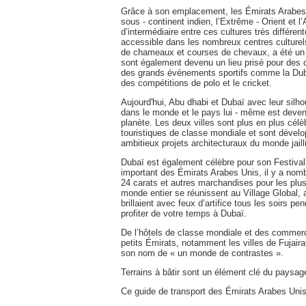
Grâce à son emplacement, les Émirats Arabes Un
sous - continent indien, l’Extrême - Orient et l’
d’intermédiaire entre ces cultures très différe
accessible dans les nombreux centres culturel
de chameaux et courses de chevaux, a été un p
sont également devenu un lieu prisé pour des c
des grands événements sportifs comme la Dubaï
des compétitions de polo et le cricket.
Aujourd'hui, Abu dhabi et Dubaï avec leur silh
dans le monde et le pays lui - même est devenu
planète. Les deux villes sont plus en plus célè
touristiques de classe mondiale et sont dével
ambitieux projets architecturaux du monde jaill
Dubaï est également célèbre pour son Festiva
important des Émirats Arabes Unis, il y a nom
24 carats et autres marchandises pour les pl
monde entier se réunissent au Village Global, 
brillaient avec feux d’artifice tous les soirs
profiter de votre temps à Dubaï.
De l’hôtels de classe mondiale et des commerc
petits Émirats, notamment les villes de Fujaira
son nom de « un monde de contrastes ».
Terrains à bâtir sont un élément clé du paysag
Ce guide de transport des Émirats Arabes Unis