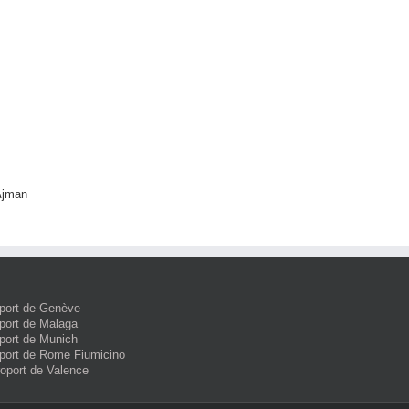
Ajman
port de Genève
port de Malaga
port de Munich
port de Rome Fiumicino
roport de Valence