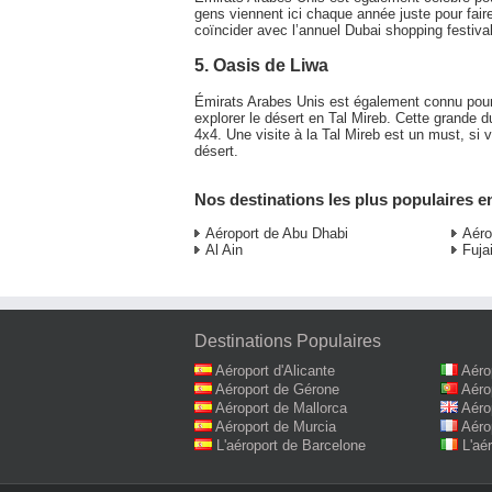
gens viennent ici chaque année juste pour fai
coïncider avec l’annuel Dubai shopping festival, 
5. Oasis de Liwa
Émirats Arabes Unis est également connu pou
explorer le désert en Tal Mireb. Cette grande d
4x4. Une visite à la Tal Mireb est un must, si
désert.
Nos destinations les plus populaires e
Aéroport de Abu Dhabi
Aéro
Al Ain
Fuja
Destinations Populaires
Aéroport d'Alicante
Aéro
Aéroport de Gérone
Aéro
Aéroport de Mallorca
Aéro
Aéroport de Murcia
Aéro
L'aéroport de Barcelone
L'aé