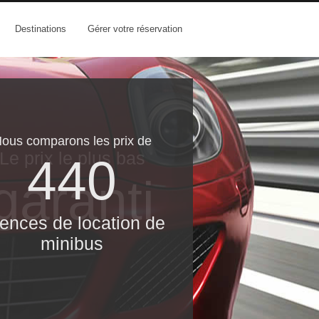
Destinations
Gérer votre réservation
ous comparons les prix de
Le prix le​ plus bas
440
garanti
ences de location de
minibus