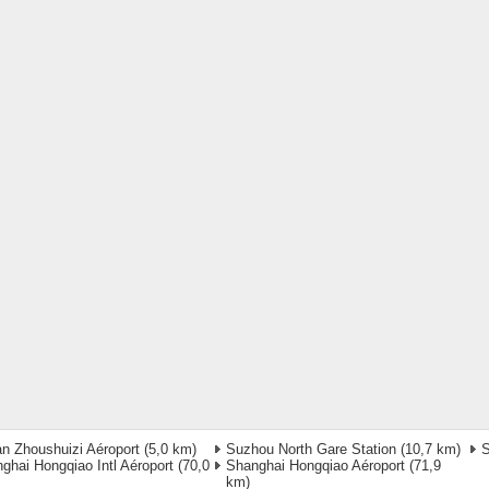
an Zhoushuizi Aéroport
(5,0 km)
Suzhou North Gare Station
(10,7 km)
S
ghai Hongqiao Intl Aéroport
(70,0
Shanghai Hongqiao Aéroport
(71,9
km)