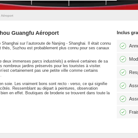
 Aéroport
uzhou Guangfu Aéroport
Inclus gr
 Shanghai sur l’autoroute de Nanjing - Shanghai. Il était connu
Annu
t thés, Suzhou est probablement plus connu pour ses canaux
Modi
e deux immenses parcs industriels) a enlevé certaines de sa
s nombreux jardins préservés pour les touristes à visiter.
n’est certainement pas une petite ville comme certains
Resp
.
en soie. Les vraiment bons sont recto - verso, ce qui signifie
Assu
 côtés. Ressemblant au départ à peintures, observation
st bien en effet. Boutiques de broderie se trouvent dans toute la
Assu
Frai