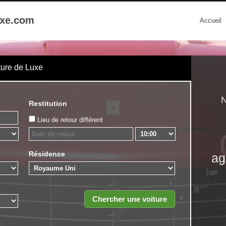
uxe.com
Accueil
ture de Luxe
N
Restitution
Lieu de retour différent
Résidence
ag