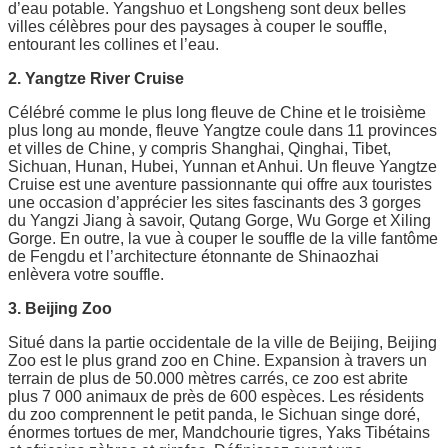
d’eau potable. Yangshuo et Longsheng sont deux belles
villes célèbres pour des paysages à couper le souffle,
entourant les collines et l’eau.
2. Yangtze River Cruise
Célébré comme le plus long fleuve de Chine et le troisième
plus long au monde, fleuve Yangtze coule dans 11 provinces
et villes de Chine, y compris Shanghai, Qinghai, Tibet,
Sichuan, Hunan, Hubei, Yunnan et Anhui. Un fleuve Yangtze
Cruise est une aventure passionnante qui offre aux touristes
une occasion d’apprécier les sites fascinants des 3 gorges
du Yangzi Jiang à savoir, Qutang Gorge, Wu Gorge et Xiling
Gorge. En outre, la vue à couper le souffle de la ville fantôme
de Fengdu et l’architecture étonnante de Shinaozhai
enlèvera votre souffle.
3. Beijing Zoo
Situé dans la partie occidentale de la ville de Beijing, Beijing
Zoo est le plus grand zoo en Chine. Expansion à travers un
terrain de plus de 50.000 mètres carrés, ce zoo est abrite
plus 7 000 animaux de près de 600 espèces. Les résidents
du zoo comprennent le petit panda, le Sichuan singe doré,
énormes tortues de mer, Mandchourie tigres, Yaks Tibétains