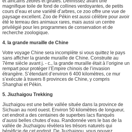
et africains zèbres et girafes. Définissez avant une
magnifique toile de fond de collines verdoyantes, de petits
cours d’eau et une variété d’arbres, ce zoo offre une vue de
paysage excellent. Zoo de Pékin est aussi célèbre pour avoir
été le terreau des animaux rares, mais aussi un centre
privilégié pour les programmes de conservation et de
recherche zoologique.
4. la grande muraille de Chine
Votre voyage Chine sera incomplète si vous quittez le pays
sans afficher la grande muraille de Chine. Construite au
7ème siècle avant j. - c., la grande muraille était à l’origine un
rempart pour protéger l’Empire chinois de l’invasion
étrangère. S’étendant d’environ 6 400 kilomètres, ce mur
s’exécute à travers 8 provinces de Chine, y compris
Shanghai et Pékin.
5. Jiuzhaigou Trekking
Jiuzhaigou est une belle vallée située dans la province de
Sichuan au nord ouest. Environ 50 kilomètres de longueur,
cet endroit a des centaines de superbes lacs flanqués
d’aussi belles chutes d’eau. Randonnée vers le bas de la
vallée de Jiuzhaigou révèlera les trésors naturels qui
bénéficie de cet endroit. De Jiuzhaigou, vous pouvez