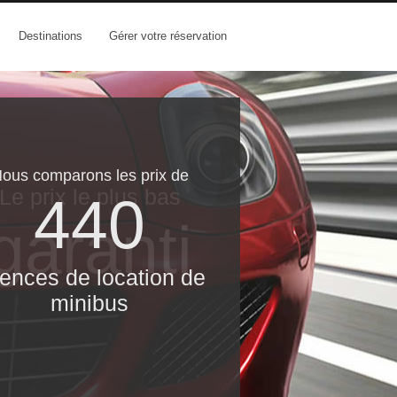
Destinations
Gérer votre réservation
ous comparons les prix de
Le prix le​ plus bas
440
garanti
ences de location de
minibus