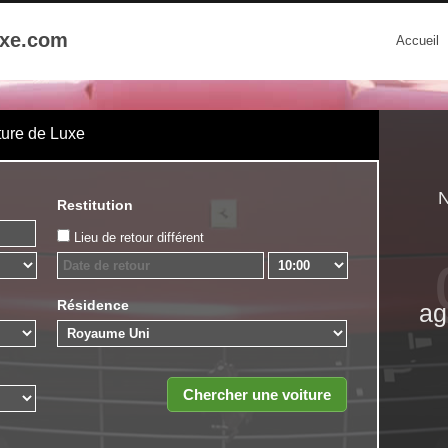
uxe.com
Accueil
ture de Luxe
N
Restitution
Lieu de retour différent
Résidence
ag