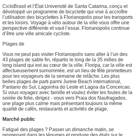
CicloBrasil et l’État Université de Santa Catarina, conçu et
développé un programme de bicyclette qui vise à accroître
l’utilisation des bicyclettes à Florianopolis pour les transports
et les loisirs. Voyage à vélo autour de la ville vous offre une
perspective différente et vaut l’essai. Florianopolis continue
d’être une ville amicale cycliste.
Plages de
Vous ne peut pas visiter Florianopolis sans aller à l’un des
43 plages de sable fin, répartis le long de la 35 milles de
long island qui est au cœur de la ville. Floripa, car la ville est
affectueusement surnommée, est un lieu de fête prometteurs
pour les voyageurs de la semaine de relâche. Les plus
belles plages de parti parmi Jurere Beach international,
Pantano do Sul, Lagoinha do Leste et Lagoa da Conceicao.
Si vous voyagez avec famille et voulez éviter les foules de la
soirée de folie, dirigez - vous vers Praia dos Naufragados,
une plage plus calme mais présentant toujours la même
qualité de cafés, restaurants et activités de plage.
Marché public
Fatigué des plages ? Passer un dimanche matin, se
promenant dans les légumes et produire des étals sur le