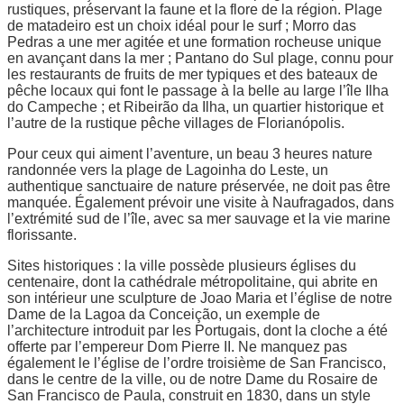
rustiques, préservant la faune et la flore de la région. Plage
de matadeiro est un choix idéal pour le surf ; Morro das
Pedras a une mer agitée et une formation rocheuse unique
en avançant dans la mer ; Pantano do Sul plage, connu pour
les restaurants de fruits de mer typiques et des bateaux de
pêche locaux qui font le passage à la belle au large l’île Ilha
do Campeche ; et Ribeirão da Ilha, un quartier historique et
l’autre de la rustique pêche villages de Florianópolis.
Pour ceux qui aiment l’aventure, un beau 3 heures nature
randonnée vers la plage de Lagoinha do Leste, un
authentique sanctuaire de nature préservée, ne doit pas être
manquée. Également prévoir une visite à Naufragados, dans
l’extrémité sud de l’île, avec sa mer sauvage et la vie marine
florissante.
Sites historiques : la ville possède plusieurs églises du
centenaire, dont la cathédrale métropolitaine, qui abrite en
son intérieur une sculpture de Joao Maria et l’église de notre
Dame de la Lagoa da Conceição, un exemple de
l’architecture introduit par les Portugais, dont la cloche a été
offerte par l’empereur Dom Pierre II. Ne manquez pas
également le l’église de l’ordre troisième de San Francisco,
dans le centre de la ville, ou de notre Dame du Rosaire de
San Francisco de Paula, construit en 1830, dans un style