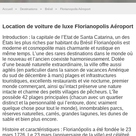
Accueil
»
Destinations
»
Brésil
»
Florianopolis Aéroport
Location de voiture de luxe Florianopolis Aéroport
Introduction : la capitale de l’Etat de Santa Catarina, un des
États les plus riches par habitant du Brésil Florianópolis est
moderne et cosmopolite mais charmante et rustique en
même temps. L’une des rares destinations dans le monde où
le nouveau et l’ancien coexiste harmonieusement. Dotée
d’une beauté naturelle extraordinaire, la ville offre aussi
agités (en particulier dans la saison de vacances Amérique
du sud de décembre à mars) plages et infrastructures
touristiques, excellents restaurants et vie nocturne, premier
monde commerçant, ainsi qu’intact préserve une nature
intacte et charme des petits villages de pêcheurs. L’île
possède 42 plages principales (chacun avec un quartier
distinct et la personnalité qui l’entoure, donc vraiment
quelque chose pour tout le monde), innombrables parcs,
réserves naturelles, carrés, grandes lagunes, les dunes de
sable et bien plus encore.
Histoire et caractéristiques : Florianópolis a été fondée le 23
mars 1726. Le 23 mars (anniversaire de la ville) est célébré