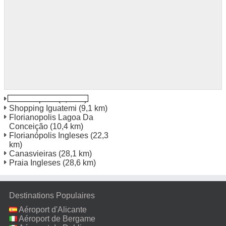
Florainopolis
(8,0 km)
Shopping Iguatemi
(9,1 km)
Florianopolis Lagoa Da
Conceição
(10,4 km)
Florianópolis Ingleses
(22,3
km)
Canasvieiras
(28,1 km)
Praia Ingleses
(28,6 km)
Destinations Populaires
Aéroport d'Alicante
Aéroport de Bergame