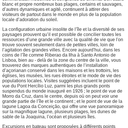
blanc et propre nombreux bas plages, certains et sauvages,
d’autres dynamiques et agité, continuent à attirer des
visiteurs de partout dans le monde en plus de la population
locale d’adoration du soleil.
La configuration urbaine insolite de l’île et la diversité de ses
paysages prouvent qu’il est possible de concilier toutes les
ressources d’une grande ville avec la qualité de vie que l'on
trouve souvent seulement dans de petites villes, loin de
l’agitation des grandes villes. Encore aujourd'hui, dans les
coins de l’île comme Riberao da Ilha à Santo Antonio de
Lisboa, bien au - delà de la zone du centre de la ville, vous
trouverez des marques authentiques de l’installation
d’açorianan conservé dans les maisons et les trottoirs, les
églises, les musées, les rues étroites et le mode de vie des
populations locales. Visites suggérées incluent le point de
vue du Pont Hercílio Luz, parmi les plus grands ponts
suspendus du monde inauguré en 1926 ; le point de vue de
Morro da Cruz, dans le centre, depuis où on peut voir une
grande partie de l’île et le continent ; et le point de vue de la
lagune Lagoa da Conceição, qui offre une vue panoramique
sur la magnifique lagune, plusieurs plages, les dunes de
sable de la Joaquina, l’océan et plusieurs îles.
Excursions en bateau sont proposées à différents points