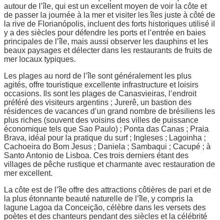
autour de l’île, qui est un excellent moyen de voir la côte et
de passer la journée à la mer et visiter les îles juste à côté de
la rive de Florianópolis, incluent des forts historiques utilisé il
y a des siècles pour défendre les ports et l’entrée en baies
principales de l’île, mais aussi observer les dauphins et les
beaux paysages et délecter dans les restaurants de fruits de
mer locaux typiques.
Les plages au nord de l’île sont généralement les plus
agités, offre touristique excellente infrastructure et loisirs
occasions. Ils sont les plages de Canasvieiras, l’endroit
préféré des visiteurs argentins ; Jurerê, un bastion des
résidences de vacances d’un grand nombre de brésiliens les
plus riches (souvent des voisins des villes de puissance
économique tels que Sao Paulo) ; Ponta das Canas ; Praia
Brava, idéal pour la pratique du surf ; Ingleses ; Lagoinha ;
Cachoeira do Bom Jesus ; Daniela ; Sambaqui ; Cacupé ; à
Santo Antonio de Lisboa. Ces trois derniers étant des
villages de pêche rustique et charmante avec restauration de
mer excellent.
La côte est de l’île offre des attractions côtières de pari et de
la plus étonnante beauté naturelle de l’île, y compris la
lagune Lagoa da Conceição, célèbre dans les versets des
poètes et des chanteurs pendant des siècles et la célébrité