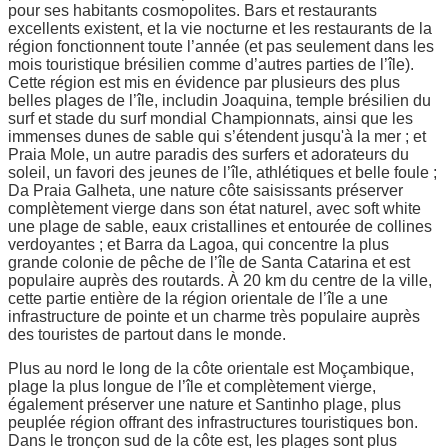
pour ses habitants cosmopolites. Bars et restaurants
excellents existent, et la vie nocturne et les restaurants de la
région fonctionnent toute l’année (et pas seulement dans les
mois touristique brésilien comme d’autres parties de l’île).
Cette région est mis en évidence par plusieurs des plus
belles plages de l’île, includin Joaquina, temple brésilien du
surf et stade du surf mondial Championnats, ainsi que les
immenses dunes de sable qui s’étendent jusqu'à la mer ; et
Praia Mole, un autre paradis des surfers et adorateurs du
soleil, un favori des jeunes de l’île, athlétiques et belle foule ;
Da Praia Galheta, une nature côte saisissants préserver
complètement vierge dans son état naturel, avec soft white
une plage de sable, eaux cristallines et entourée de collines
verdoyantes ; et Barra da Lagoa, qui concentre la plus
grande colonie de pêche de l’île de Santa Catarina et est
populaire auprès des routards. À 20 km du centre de la ville,
cette partie entière de la région orientale de l’île a une
infrastructure de pointe et un charme très populaire auprès
des touristes de partout dans le monde.
Plus au nord le long de la côte orientale est Moçambique,
plage la plus longue de l’île et complètement vierge,
également préserver une nature et Santinho plage, plus
peuplée région offrant des infrastructures touristiques bon.
Dans le tronçon sud de la côte est, les plages sont plus