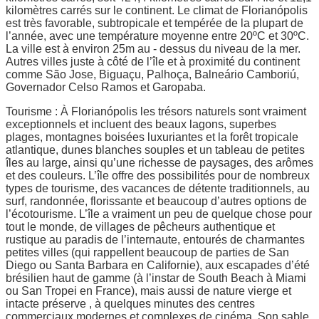
kilomètres carrés sur le continent. Le climat de Florianópolis
est très favorable, subtropicale et tempérée de la plupart de
l’année, avec une température moyenne entre 20ºC et 30ºC.
La ville est à environ 25m au - dessus du niveau de la mer.
Autres villes juste à côté de l’île et à proximité du continent
comme São Jose, Biguaçu, Palhoça, Balneário Camboriú,
Governador Celso Ramos et Garopaba.
Tourisme : À Florianópolis les trésors naturels sont vraiment
exceptionnels et incluent des beaux lagons, superbes
plages, montagnes boisées luxuriantes et la forêt tropicale
atlantique, dunes blanches souples et un tableau de petites
îles au large, ainsi qu’une richesse de paysages, des arômes
et des couleurs. L’île offre des possibilités pour de nombreux
types de tourisme, des vacances de détente traditionnels, au
surf, randonnée, florissante et beaucoup d’autres options de
l’écotourisme. L’île a vraiment un peu de quelque chose pour
tout le monde, de villages de pêcheurs authentique et
rustique au paradis de l’internaute, entourés de charmantes
petites villes (qui rappellent beaucoup de parties de San
Diego ou Santa Barbara en Californie), aux escapades d’été
brésilien haut de gamme (à l’instar de South Beach à Miami
ou San Tropei en France), mais aussi de nature vierge et
intacte préserve , à quelques minutes des centres
commerciaux modernes et complexes de cinéma. Son sable