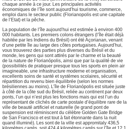
chaque année à ce jour. Les principales activités
économiques de l’île sont aujourd'hui tourisme, commerce,
emploi dans le secteur public (Florianopolis est une capitale
de l’Etat) et la pêche.
La population de l’île aujourd'hui est estimée à environ 400
000 habitants. Les premiers colons étrangers (l’île était déjà
habitée par les Indiens du Brésil) ont été Açorianan, venant
d’une petite île au large des côtes portugaises. Aujourd'hui,
vous trouverez des parties plus diverses du Brésil et du
monde, les gens qui sont attirés par le charme et la beauté
de la nature de Florianópolis, ainsi que par la qualité de vie
(possibilités de pratiquer presque tous les sports en plein air
imagineable, une infrastructure moderne et organisation,
excellents soins de santé et systèmes scolaires, sécurité et
répartition du revenu bien équilibrée (selon les normes
brésiliennes au moins). L’île de Florianópolis est située juste
à côté de la côte sud du Brésil, reliée au continent par deux
ponts, l’un qui n’est plus les fonctions mais qui est l’un du
représentant de clichés de carte postale d’équilibre rare de la
ville de beauté artificiel et naturelle (le grand pont de
suspension est réminiscent du célèbre Golden Gate Bridge
de San Francisco et est tout à fait étonnante dans la nuit
quand illuminé). Les sont de la ville est appromitaly 436,5
kilomètres carrés, soit 424,4 kilomètres carrés sur l’île et 12,1