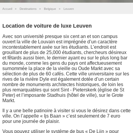
Accueil
»
Destinations
»
Belgique
»
Leuven
Location de voiture de luxe Leuven
Avec son université presque six cent an et son campus
ouvert la ville de Louvain est imprégnée d’un caractère
incontestablement axée sur les étudiants. L’endroit est
grouillant de plus de 25,000 étudiants, chercheurs désireux
et fêtards aussi bien, le dernier ayant eu sur le plus long bar
du monde, comme les gens du pays ont affectueusement
surnommée la place de la vieille ou Oude Markt avec sa
sélection de plus de 60 cafés. Cette ville universitaire sur les
rives de la rivière Dyle est également dotée d’un certain
nombre de monuments architectes historiques, de loin les
plus remarquables qui sont Sint - Pieterskerk (église de St
Peter) et l’imposante Stadhuis (hôtel de ville), sur le Grote
Markt.
Il y a une belle patinoire à visiter si vous le désirez dans cette
ville. On l’appelle « Ijs Baan » c’est seulement de 7 euro
pour une journée de plaisir.
Vous pouvez utiliser le système de bus « De Lijn » pour