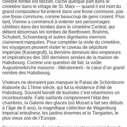
célèbre tombe est Mozart, caché quelque part dans le
cimetière dans le village de St. Marx — quand il est mort du
grand compositeur fut enterré dans une fosse commune, pas
une fosse commune, comme beaucoup de gens croient. Plus
tard, Vienne a commencé à enterrer ses personnages
célèbres dans des tombes dans le cimetière Central, qui
détient désormais les tombes de Beethoven, Brahms,
Schubert, Schoenberg et autres dignitaires viennois
clairement marquées. Pour compléter la visite du cimetière,
les voyageurs peuvent visiter le caveau de sépulture
impériale (Kaisergruft), la dernière demeure des empereurs
et impératrices des 300 dernières années de la maison de
Habsbourg. Comme une question de fait, la voûte
Augustinerkirche maisons - littéralement - le cœur d’un grand
nombre des Habsbourg.
Visiteurs ne devraient pas manquer le Palais de Schönbrunn
élaborée du 17ème siècle, qui fut la résidence d’été de
Habsburg. Souvent bondé de touristes c’est néanmoins un
incontournable. Faits saillants comprennent l’état des
chambres, la Galerie des glaces (où Mozart a fait ses débuts
à l’âge de 6 ans), la magnifique collection de Wagenburg
Imperial entraîneur, les jardins énormes et le Tiergarten, le
plus vieux zoo de l’Europe.