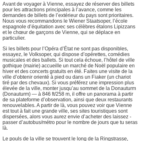
Avant de voyager à Vienne, essayez de réserver des billets
pour les attractions principales à l’avance, comme les
demandes de billets de l’extérieur du pays sont prioritaires.
Nous vous recommandons le Wiener Staatsoper, l’école
espagnole d’équitation avec ses célèbres étalons Lipizzans
et le chœur de garçons de Vienne, qui se déplace en
particulier.
Si les billets pour l’Opéra d’État ne sont pas disponibles,
essayez, le Volksoper, qui dispose d’opérettes, comédies
musicales et des ballets. Si tout cela échoue, l’hôtel de ville
gothique (mairie) accueille un marché de Noël populaire en
hiver et des concerts gratuits en été. Faites une visite de la
ville d’obtenir orienté à pied ou dans un Fiaker (un chariot
tiré par des chevaux). Si vous préférez une impression plus
élevée de la ville, monter jusqu’au sommet de la Donauturm
(Donauturm) — à 846 ft/258 m, il offre un panorama à partir
de sa plateforme d’observation, ainsi que deux restaurants
renouvelables. A partir de là, vous pouvez voir que Vienne
est tout à fait une grande ville, ses sites touristiques sont
dispersées, alors vous aurez envie d’acheter des laissez -
passer d’autobus/métro pour le nombre de jours que tu seras
là.
Le pouls de la ville se trouvent le long de la Ringstrasse,