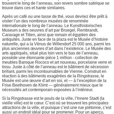
trouvent le long de l’anneau, son revers sombre satirique se
trouve dans ces et hante similaires.
Après un café ou une tasse de thé, vous devriez être prêt à
visiter l’un des nombreux musées de renommée
internationale le long de l’anneau. Le Kunsthistorisches
Museum a des oeuvres d’art par Bruegel, Rembrandt,
Caravage et Titien, ainsi que romain et égyptien des
antiquités. Juste en face de la plaza est le Musée d’histoire
naturelle, qui a la Vénus de Willendorf 25 000 ans, parmi les
plus anciennes œuvres d’art dans l’existence. Le Musée des
arts appliqués, situé plus loin vers le bas de l’anneau,
possède une étonnante pièce 1 million - collection de
meubles Baroque Rococo et art nouveau, porcelaine verre et
tissu. Juste à côté de l’anneau est le bâtiment de sécession
brillant, parmi les incontournables de Vienne. Construit en
réaction à des bâtiments exagérées de la Ringstrasse, le
Musée est une œuvre d’art en soi, et — à l’exception de la
Frise Beethoven de Klimt — généralement mieux que le
nécessités art contemporain exposées à l’intérieur.
Si la Ringstrasse est le pouls de la ville, l’Innere Stadt (la
vieille ville) est le cœur. C’est où se trouvent les principales
attractions de la ville, et puisque c’est une rue piétonne, c’est
aussi un endroit idéal pour se promener. Pour un aperçu,