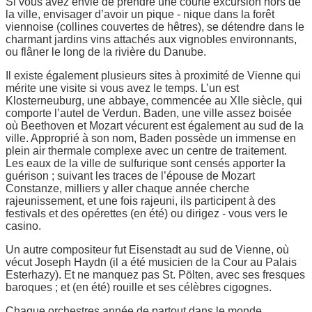
Si vous avez envie de prendre une courte excursion hors de
la ville, envisager d’avoir un pique - nique dans la forêt
viennoise (collines couvertes de hêtres), se détendre dans le
charmant jardins vins attachés aux vignobles environnants,
ou flâner le long de la rivière du Danube.
Il existe également plusieurs sites à proximité de Vienne qui
mérite une visite si vous avez le temps. L’un est
Klosterneuburg, une abbaye, commencée au XIIe siècle, qui
comporte l’autel de Verdun. Baden, une ville assez boisée
où Beethoven et Mozart vécurent est également au sud de la
ville. Approprié à son nom, Baden possède un immense en
plein air thermale complexe avec un centre de traitement.
Les eaux de la ville de sulfurique sont censés apporter la
guérison ; suivant les traces de l’épouse de Mozart
Constanze, milliers y aller chaque année cherche
rajeunissement, et une fois rajeuni, ils participent à des
festivals et des opérettes (en été) ou dirigez - vous vers le
casino.
Un autre compositeur fut Eisenstadt au sud de Vienne, où
vécut Joseph Haydn (il a été musicien de la Cour au Palais
Esterhazy). Et ne manquez pas St. Pölten, avec ses fresques
baroques ; et (en été) rouille et ses célèbres cigognes.
Chaque orchestres année de partout dans le monde