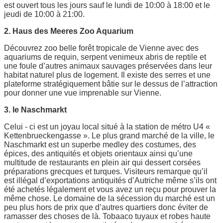
est ouvert tous les jours sauf le lundi de 10:00 à 18:00 et le
jeudi de 10:00 à 21:00.
2. Haus des Meeres Zoo Aquarium
Découvrez zoo belle forêt tropicale de Vienne avec des
aquariums de requin, serpent venimeux abris de reptile et
une foule d’autres animaux sauvages préservées dans leur
habitat naturel plus de logement. Il existe des serres et une
plateforme stratégiquement bâtie sur le dessus de l’attraction
pour donner une vue imprenable sur Vienne.
3. le Naschmarkt
Celui - ci est un joyau local situé à la station de métro U4 «
Kettenbrueckengasse ». Le plus grand marché de la ville, le
Naschmarkt est un superbe medley des costumes, des
épices, des antiquités et objets orientaux ainsi qu’une
multitude de restaurants en plein air qui dessert corsées
préparations grecques et turques. Visiteurs remarque qu’il
est illégal d’exportations antiquités d’Autriche même s’ils ont
été achetés légalement et vous avez un reçu pour prouver la
même chose. Le domaine de la sécession du marché est un
peu plus hors de prix que d’autres quartiers donc éviter de
ramasser des choses de là. Tobaaco tuyaux et robes haute