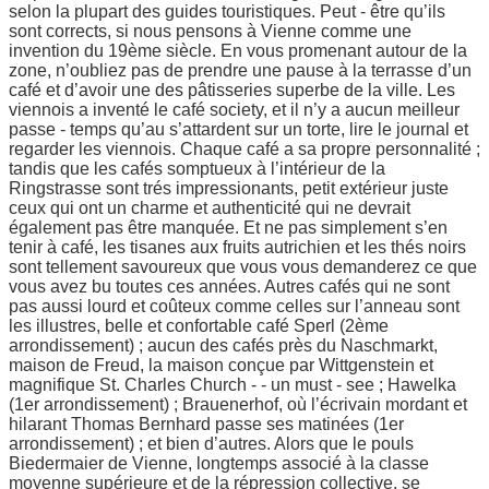
selon la plupart des guides touristiques. Peut - être qu’ils
sont corrects, si nous pensons à Vienne comme une
invention du 19ème siècle. En vous promenant autour de la
zone, n’oubliez pas de prendre une pause à la terrasse d’un
café et d’avoir une des pâtisseries superbe de la ville. Les
viennois a inventé le café society, et il n’y a aucun meilleur
passe - temps qu’au s’attardent sur un torte, lire le journal et
regarder les viennois. Chaque café a sa propre personnalité ;
tandis que les cafés somptueux à l’intérieur de la
Ringstrasse sont trés impressionants, petit extérieur juste
ceux qui ont un charme et authenticité qui ne devrait
également pas être manquée. Et ne pas simplement s’en
tenir à café, les tisanes aux fruits autrichien et les thés noirs
sont tellement savoureux que vous vous demanderez ce que
vous avez bu toutes ces années. Autres cafés qui ne sont
pas aussi lourd et coûteux comme celles sur l’anneau sont
les illustres, belle et confortable café Sperl (2ème
arrondissement) ; aucun des cafés près du Naschmarkt,
maison de Freud, la maison conçue par Wittgenstein et
magnifique St. Charles Church - - un must - see ; Hawelka
(1er arrondissement) ; Brauenerhof, où l’écrivain mordant et
hilarant Thomas Bernhard passe ses matinées (1er
arrondissement) ; et bien d’autres. Alors que le pouls
Biedermaier de Vienne, longtemps associé à la classe
moyenne supérieure et de la répression collective, se