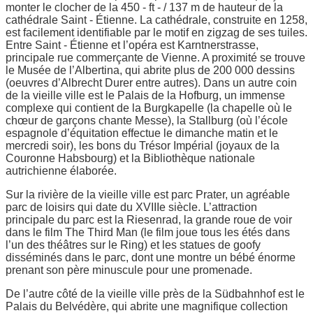
monter le clocher de la 450 - ft - / 137 m de hauteur de la
cathédrale Saint - Étienne. La cathédrale, construite en 1258,
est facilement identifiable par le motif en zigzag de ses tuiles.
Entre Saint - Étienne et l’opéra est Karntnerstrasse,
principale rue commerçante de Vienne. A proximité se trouve
le Musée de l’Albertina, qui abrite plus de 200 000 dessins
(oeuvres d’Albrecht Durer entre autres). Dans un autre coin
de la vieille ville est le Palais de la Hofburg, un immense
complexe qui contient de la Burgkapelle (la chapelle où le
chœur de garçons chante Messe), la Stallburg (où l’école
espagnole d’équitation effectue le dimanche matin et le
mercredi soir), les bons du Trésor Impérial (joyaux de la
Couronne Habsbourg) et la Bibliothèque nationale
autrichienne élaborée.
Sur la rivière de la vieille ville est parc Prater, un agréable
parc de loisirs qui date du XVIIIe siècle. L’attraction
principale du parc est la Riesenrad, la grande roue de voir
dans le film The Third Man (le film joue tous les étés dans
l’un des théâtres sur le Ring) et les statues de goofy
disséminés dans le parc, dont une montre un bébé énorme
prenant son père minuscule pour une promenade.
De l’autre côté de la vieille ville près de la Südbahnhof est le
Palais du Belvédère, qui abrite une magnifique collection