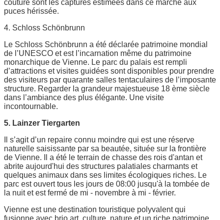
couture sont les captures estimées dans ce marché aux
puces hérissée.
4. Schloss Schönbrunn
Le Schloss Schönbrunn a été déclarée patrimoine mondial
de l’UNESCO et est l’incarnation même du patrimoine
monarchique de Vienne. Le parc du palais est rempli
d’attractions et visites guidées sont disponibles pour prendre
des visiteurs par quarante salles tentaculaires de l’imposante
structure. Regarder la grandeur majestueuse 18 ème siècle
dans l’ambiance des plus élégante. Une visite
incontournable.
5. Lainzer Tiergarten
Il s’agit d’un repaire connu moindre qui est une réserve
naturelle saisissante par sa beautée, située sur la frontière
de Vienne. Il a été le terrain de chasse des rois d'antan et
abrite aujourd'hui des structures palatiales charmants et
quelques animaux dans ses limites écologiques riches. Le
parc est ouvert tous les jours de 08:00 jusqu'à la tombée de
la nuit et est fermé de mi - novembre à mi - février.
Vienne est une destination touristique polyvalent qui
fusionne avec brio art, culture, nature et un riche patrimoine