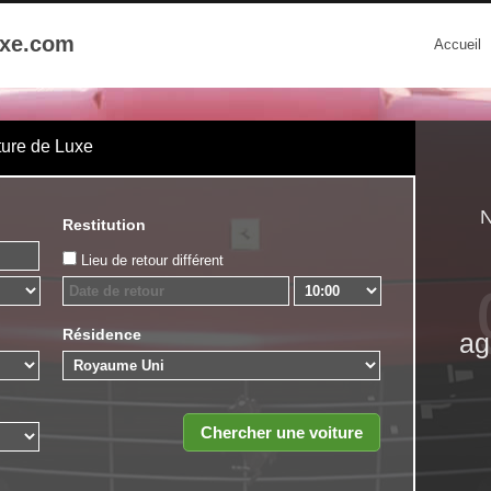
uxe.com
Accueil
ture de Luxe
N
Restitution
Lieu de retour différent
Résidence
ag