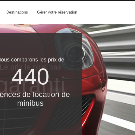
Destinations
Gérer votre réservation
ous comparons les prix de
Le prix le​ plus bas
440
garanti
ences de location de
minibus