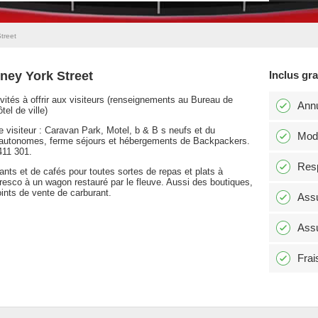
treet
ney York Street
Inclus gr
vités à offrir aux visiteurs (renseignements au Bureau de
Annu
el de ville)
visiteur : Caravan Park, Motel, b & B s neufs et du
Modi
ts autonomes, ferme séjours et hébergements de Backpackers.
411 301.
Resp
rants et de cafés pour toutes sortes de repas et plats à
fresco à un wagon restauré par le fleuve. Aussi des boutiques,
oints de vente de carburant.
Assu
Assu
Frai