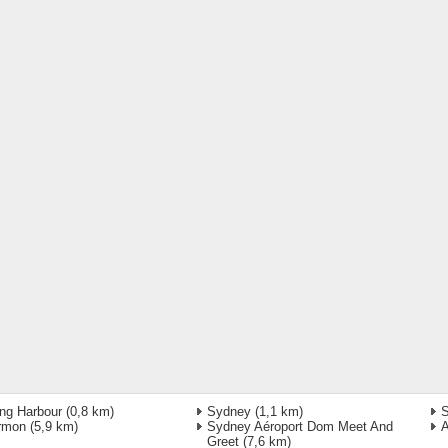
ing Harbour
(0,8 km)
Sydney
(1,1 km)
S
rmon
(5,9 km)
Sydney Aéroport Dom Meet And
A
Greet
(7,6 km)