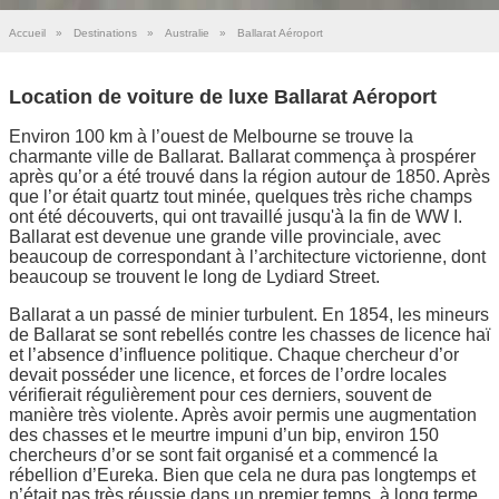
Accueil
»
Destinations
»
Australie
»
Ballarat Aéroport
Location de voiture de luxe Ballarat Aéroport
Environ 100 km à l’ouest de Melbourne se trouve la
charmante ville de Ballarat. Ballarat commença à prospérer
après qu’or a été trouvé dans la région autour de 1850. Après
que l’or était quartz tout minée, quelques très riche champs
ont été découverts, qui ont travaillé jusqu'à la fin de WW I.
Ballarat est devenue une grande ville provinciale, avec
beaucoup de correspondant à l’architecture victorienne, dont
beaucoup se trouvent le long de Lydiard Street.
Ballarat a un passé de minier turbulent. En 1854, les mineurs
de Ballarat se sont rebellés contre les chasses de licence haï
et l’absence d’influence politique. Chaque chercheur d’or
devait posséder une licence, et forces de l’ordre locales
vérifierait régulièrement pour ces derniers, souvent de
manière très violente. Après avoir permis une augmentation
des chasses et le meurtre impuni d’un bip, environ 150
chercheurs d’or se sont fait organisé et a commencé la
rébellion d’Eureka. Bien que cela ne dura pas longtemps et
n’était pas très réussie dans un premier temps, à long terme