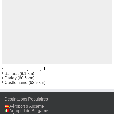
Wendouree
(5,6 km)
Ballarat
(9,1 km)
Darley
(60,5 km)
Castlemaine
(62,9 km)
Destinations Populaires
Aéroport d'Alicante
Aéroport de Bergame