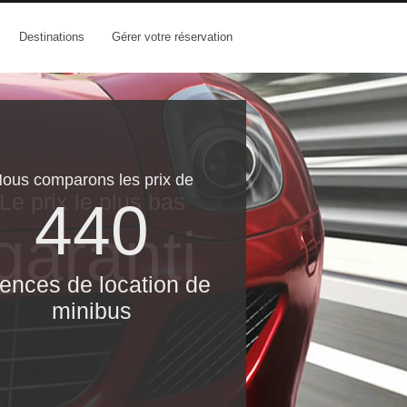
Destinations
Gérer votre réservation
ous comparons les prix de
Le prix le​ plus bas
440
garanti
ences de location de
minibus