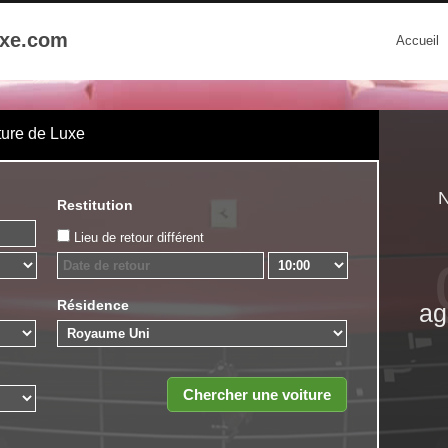
uxe.com
Accueil
ture de Luxe
N
Restitution
Lieu de retour différent
Résidence
ag