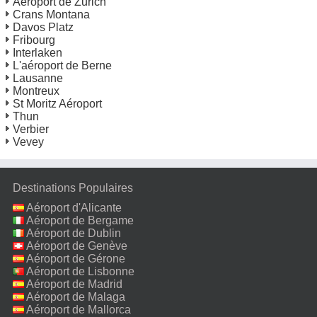
Aéroport de Zurich
Crans Montana
Davos Platz
Fribourg
Interlaken
L'aéroport de Berne
Lausanne
Montreux
St Moritz Aéroport
Thun
Verbier
Vevey
Destinations Populaires
Aéroport d'Alicante
Aéroport de Bergame
Aéroport de Dublin
Aéroport de Genève
Aéroport de Gérone
Aéroport de Lisbonne
Aéroport de Madrid
Aéroport de Malaga
Aéroport de Mallorca