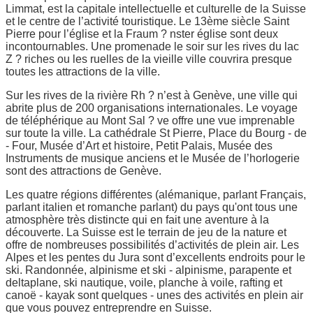
Limmat, est la capitale intellectuelle et culturelle de la Suisse
et le centre de l’activité touristique. Le 13ème siècle Saint
Pierre pour l’église et la Fraum ? nster église sont deux
incontournables. Une promenade le soir sur les rives du lac
Z ? riches ou les ruelles de la vieille ville couvrira presque
toutes les attractions de la ville.
Sur les rives de la rivière Rh ? n’est à Genève, une ville qui
abrite plus de 200 organisations internationales. Le voyage
de téléphérique au Mont Sal ? ve offre une vue imprenable
sur toute la ville. La cathédrale St Pierre, Place du Bourg - de
- Four, Musée d’Art et histoire, Petit Palais, Musée des
Instruments de musique anciens et le Musée de l’horlogerie
sont des attractions de Genève.
Les quatre régions différentes (alémanique, parlant Français,
parlant italien et romanche parlant) du pays qu'ont tous une
atmosphère très distincte qui en fait une aventure à la
découverte. La Suisse est le terrain de jeu de la nature et
offre de nombreuses possibilités d’activités de plein air. Les
Alpes et les pentes du Jura sont d’excellents endroits pour le
ski. Randonnée, alpinisme et ski - alpinisme, parapente et
deltaplane, ski nautique, voile, planche à voile, rafting et
canoë - kayak sont quelques - unes des activités en plein air
que vous pouvez entreprendre en Suisse.