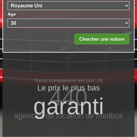
Age
Nous comparons les prix de
Le prix le​ plus bas
440
garanti
agences de location de minibus