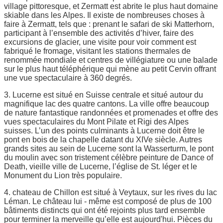
village pittoresque, et Zermatt est abrite le plus haut domaine
skiable dans les Alpes. Il existe de nombreuses choses à
faire à Zermatt, tels que : prenant le safari de ski Matterhorn,
participant à l’ensemble des activités d’hiver, faire des
excursions de glacier, une visite pour voir comment est
fabriqué le fromage, visitant les stations thermales de
renommée mondiale et centres de villégiature ou une balade
sur le plus haut téléphérique qui mène au petit Cervin offrant
une vue spectaculaire à 360 degrés.
3. Lucerne est situé en Suisse centrale et situé autour du
magnifique lac des quatre cantons. La ville offre beaucoup
de nature fantastique randonnées et promenades et offre des
vues spectaculaires du Mont Pilate et Rigi des Alpes
suisses. L’un des points culminants à Lucerne doit être le
pont en bois de la chapelle datant du XIVe siècle. Autres
grands sites au sein de Lucerne sont la Wasserturm, le pont
du moulin avec son tristement célèbre peinture de Dance of
Death, vieille ville de Lucerne, l’église de St. léger et le
Monument du Lion très populaire.
4. chateau de Chillon est situé à Veytaux, sur les rives du lac
Léman. Le château lui - même est composé de plus de 100
bâtiments distincts qui ont été rejoints plus tard ensemble
pour terminer la merveille qu’elle est aujourd'hui. Pièces du