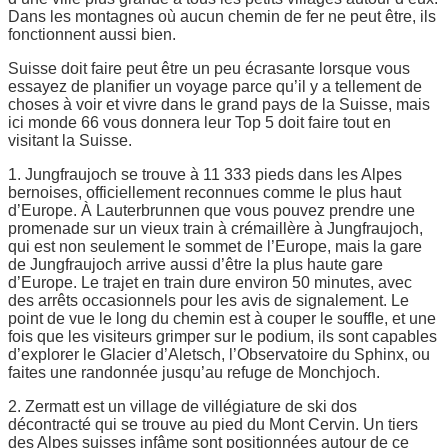
Dans les montagnes où aucun chemin de fer ne peut être, ils
fonctionnent aussi bien.
Suisse doit faire peut être un peu écrasante lorsque vous
essayez de planifier un voyage parce qu’il y a tellement de
choses à voir et vivre dans le grand pays de la Suisse, mais
ici monde 66 vous donnera leur Top 5 doit faire tout en
visitant la Suisse.
1. Jungfraujoch se trouve à 11 333 pieds dans les Alpes
bernoises, officiellement reconnues comme le plus haut
d’Europe. À Lauterbrunnen que vous pouvez prendre une
promenade sur un vieux train à crémaillère à Jungfraujoch,
qui est non seulement le sommet de l’Europe, mais la gare
de Jungfraujoch arrive aussi d’être la plus haute gare
d’Europe. Le trajet en train dure environ 50 minutes, avec
des arrêts occasionnels pour les avis de signalement. Le
point de vue le long du chemin est à couper le souffle, et une
fois que les visiteurs grimper sur le podium, ils sont capables
d’explorer le Glacier d’Aletsch, l’Observatoire du Sphinx, ou
faites une randonnée jusqu’au refuge de Monchjoch.
2. Zermatt est un village de villégiature de ski dos
décontracté qui se trouve au pied du Mont Cervin. Un tiers
des Alpes suisses infâme sont positionnées autour de ce