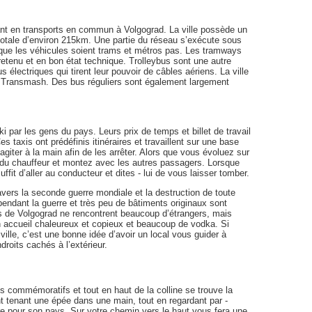
tant en transports en commun à Volgograd. La ville possède un
otale d’environ 215km. Une partie du réseau s’exécute sous
 que les véhicules soient trams et métros pas. Les tramways
retenu et en bon état technique. Trolleybus sont une autre
 électriques qui tirent leur pouvoir de câbles aériens. La ville
lé Transmash. Des bus réguliers sont également largement
 par les gens du pays. Leurs prix de temps et billet de travail
s taxis ont prédéfinis itinéraires et travaillent sur une base
 agiter à la main afin de les arrêter. Alors que vous évoluez sur
s du chauffeur et montez avec les autres passagers. Lorsque
ffit d’aller au conducteur et dites - lui de vous laisser tomber.
avers la seconde guerre mondiale et la destruction de toute
 pendant la guerre et très peu de bâtiments originaux sont
ts de Volgograd ne rencontrent beaucoup d’étrangers, mais
 un accueil chaleureux et copieux et beaucoup de vodka. Si
ville, c’est une bonne idée d’avoir un local vous guider à
droits cachés à l’extérieur.
commémoratifs et tout en haut de la colline se trouve la
t tenant une épée dans une main, tout en regardant par -
re pour son pays. Sur votre chemin vers le haut vous fera une