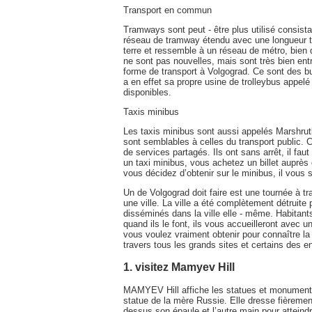
Transport en commun
Tramways sont peut - être plus utilisé consis
réseau de tramway étendu avec une longueur t
terre et ressemble à un réseau de métro, bien
ne sont pas nouvelles, mais sont très bien ent
forme de transport à Volgograd. Ce sont des bus
a en effet sa propre usine de trolleybus appe
disponibles.
Taxis minibus
Les taxis minibus sont aussi appelés Marshrutki
sont semblables à celles du transport public. Ce
de services partagés. Ils ont sans arrêt, il faut
un taxi minibus, vous achetez un billet auprè
vous décidez d’obtenir sur le minibus, il vous su
Un de Volgograd doit faire est une tournée à tr
une ville. La ville a été complètement détruite
disséminés dans la ville elle - même. Habitan
quand ils le font, ils vous accueilleront avec
vous voulez vraiment obtenir pour connaître la 
travers tous les grands sites et certains des en
1. visitez Mamyev Hill
MAMYEV Hill affiche les statues et monuments 
statue de la mère Russie. Elle dresse fièremen
dessus son épaule et l’autre main pour atteind