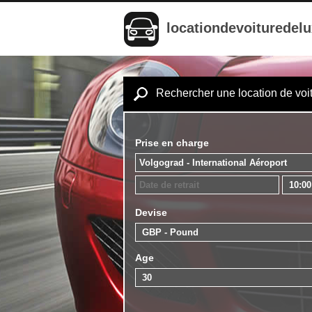
locationdevoituredel
Rechercher une location de voi
Prise en charge
Devise
Age