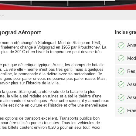
ort
lgograd Aéroport
Inclus gr
le nom a été changé à Stalingrad. Mort de Staline en 1953,
Annu
re finalement changé à Volgograd en 1965 par Krouchtchev. La
re plus de 30° C et en hiver la température peut devenir très
Modi
re presque désertique typique. Aussi, les champs de bataille
. La ville elle - même n’est pas très gentil mais a quelques
Resp
olline, la promenade à la rivière avec sa motorisation. Je
des gens pour parler si vous ne pouvez pas parler russe. Mais,
avoir plus sur l’histoire de la ville.
Assu
a guerre Stalingrad, a été le site de la bataille la plus
e, la ville a été réduite en ruines et a été le théâtre d’une
Assu
e allemands et soviétiques. Pour cette raison, il y a nombreux
le est riche en culture et l’histoire et offre une merveilleuse
Frai
s options de transport excellent. Transports publics bon
pour être utilisés par les touristes. Tous les véhicules de
les billets coûtent environ 0,20 $ pour un seul tour. Voici