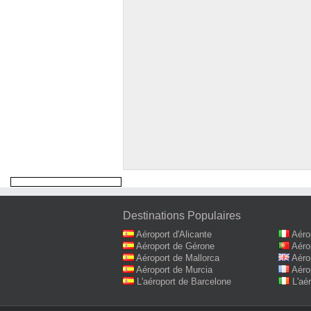
Destinations Populaires
Aéroport d'Alicante
Aéro
Aéroport de Gérone
Aéro
Aéroport de Mallorca
Aéro
Aéroport de Murcia
Aéro
L'aéroport de Barcelone
L'aé