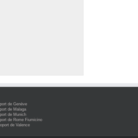
port de Genève
port de Malaga
port de Munich
port de Rome Fiumicino
roport de Valence