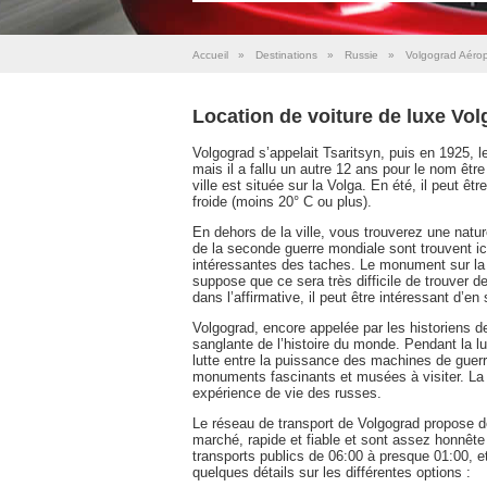
Accueil
»
Destinations
»
Russie
»
Volgograd Aérop
Location de voiture de luxe Vo
Volgograd s’appelait Tsaritsyn, puis en 1925, 
mais il a fallu un autre 12 ans pour le nom êt
ville est située sur la Volga. En été, il peut êt
froide (moins 20° C ou plus).
En dehors de la ville, vous trouverez une natu
de la seconde guerre mondiale sont trouvent ici
intéressantes des taches. Le monument sur la c
suppose que ce sera très difficile de trouver 
dans l’affirmative, il peut être intéressant d’en s
Volgograd, encore appelée par les historiens de l
sanglante de l’histoire du monde. Pendant la lutt
lutte entre la puissance des machines de guerr
monuments fascinants et musées à visiter. La vil
expérience de vie des russes.
Le réseau de transport de Volgograd propose de
marché, rapide et fiable et sont assez honnête 
transports publics de 06:00 à presque 01:00, et 
quelques détails sur les différentes options :