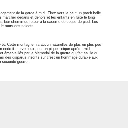
angement de la garde à midi. Tirez vers le haut un patch belle
s marcher dedans et dehors et les enfants en fuite le long
s, leur chemin de retour à la caserne de coups de pied. Les
r le mars des soldats.
érêt. Cette montagne n’a aucun naturelles de plus en plus peu
un endroit merveilleux pour un pique - nique après - midi
 émerveillés par le Mémorial de la guerre qui fait saillie du
oms des disparus inscrits sur c’est un hommage durable aux
la seconde guerre.