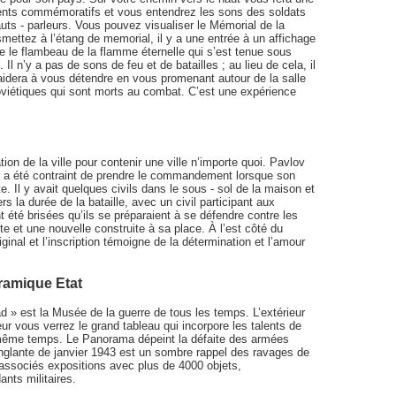
ents commémoratifs et vous entendrez les sons des soldats
 hauts - parleurs. Vous pouvez visualiser le Mémorial de la
mettez à l’étang de memorial, il y a une entrée à un affichage
e le flambeau de la flamme éternelle qui s’est tenue sous
Il n’y a pas de sons de feu et de batailles ; au lieu de cela, il
idera à vous détendre en vous promenant autour de la salle
viétiques qui sont morts au combat. C’est une expérience
n de la ville pour contenir une ville n’importe quoi. Pavlov
 ; Il a été contraint de prendre le commandement lorsque son
. Il y avait quelques civils dans le sous - sol de la maison et
rs la durée de la bataille, avec un civil participant aux
 été brisées qu’ils se préparaient à se défendre contre les
te et une nouvelle construite à sa place. À l’est côté du
nal et l’inscription témoigne de la détermination et l’amour
ramique Etat
 » est la Musée de la guerre de tous les temps. L’extérieur
eur vous verrez le grand tableau qui incorpore les talents de
en même temps. Le Panorama dépeint la défaite des armées
sanglante de janvier 1943 est un sombre rappel des ravages de
 associés expositions avec plus de 4000 objets,
ts militaires.