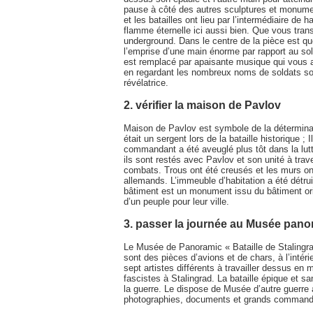
pause à côté des autres sculptures et monum
et les batailles ont lieu par l’intermédiaire de
flamme éternelle ici aussi bien. Que vous trans
underground. Dans le centre de la pièce est qu
l’emprise d’une main énorme par rapport au sol. 
est remplacé par apaisante musique qui vous a
en regardant les nombreux noms de soldats so
révélatrice.
2. vérifier la maison de Pavlov
Maison de Pavlov est symbole de la déterminatio
était un sergent lors de la bataille historique
commandant a été aveuglé plus tôt dans la lutte
ils sont restés avec Pavlov et son unité à trave
combats. Trous ont été creusés et les murs ont
allemands. L’immeuble d’habitation a été détrui
bâtiment est un monument issu du bâtiment origi
d’un peuple pour leur ville.
3. passer la journée au Musée pano
Le Musée de Panoramic « Bataille de Stalingrad
sont des pièces d’avions et de chars, à l’intéri
sept artistes différents à travailler dessus 
fascistes à Stalingrad. La bataille épique et 
la guerre. Le dispose de Musée d’autre guerre
photographies, documents et grands commandan