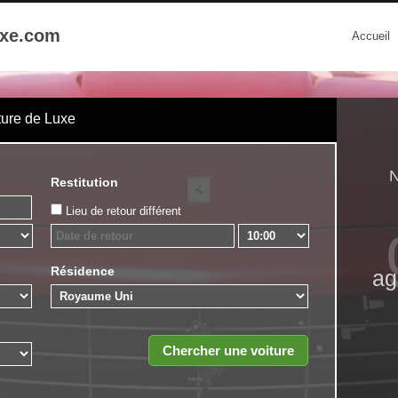
uxe.com
Accueil
ture de Luxe
N
Restitution
Lieu de retour différent
Résidence
ag