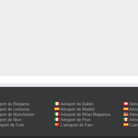
port de Bergame
Aéroport de Dublin
Aéro
port de Lisbonne
Aéroport de Madrid
Aéro
port de Manchester
Aéroport de Milan Malpensa
Aéro
port de Nice
Aéroport de Pise
Aéro
roport de Cork
L'aéroport de Faro
L'aé