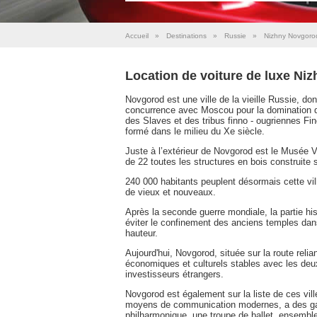
Accueil
»
Destinations
»
Russie
»
Nizhny Novgoro
Location de voiture de luxe Ni
Novgorod est une ville de la vieille Russie, don
concurrence avec Moscou pour la domination d
des Slaves et des tribus finno - ougriennes Fin
formé dans le milieu du Xe siècle.
Juste à l’extérieur de Novgorod est le Musée Vi
de 22 toutes les structures en bois construite 
240 000 habitants peuplent désormais cette v
de vieux et nouveaux.
Après la seconde guerre mondiale, la partie hist
éviter le confinement des anciens temples dan
hauteur.
Aujourd'hui, Novgorod, située sur la route reli
économiques et culturels stables avec les deux 
investisseurs étrangers.
Novgorod est également sur la liste de ces ville
moyens de communication modernes, a des galer
philharmonique, une troupe de ballet, ensembl