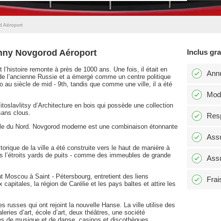
d Aéroport
zhny Novgorod Aéroport
Inclus gr
t l’histoire remonte à près de 1000 ans. Une fois, il était en
Annu
e l’ancienne Russie et a émergé comme un centre politique
o au siècle de mid - 9th, tandis que comme une ville, il a été
Modi
toslavlitsy d’Architecture en bois qui possède une collection
sans clous.
Resp
ille du Nord. Novgorod moderne est une combinaison étonnante
Assu
orique de la ville a été construite vers le haut de manière à
s l’étroits yards de puits - comme des immeubles de grande
Assu
ant Moscou à Saint - Pétersbourg, entretient des liens
Frai
capitales, la région de Carélie et les pays baltes et attire les
s russes qui ont rejoint la nouvelle Hanse. La ville utilise des
ies d’art, école d’art, deux théâtres, une société
es de musique et de danse, casinos et discothèques.