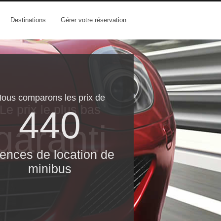
Destinations
Gérer votre réservation
ous comparons les prix de
Le prix le​ plus bas
440
garanti
ences de location de
minibus