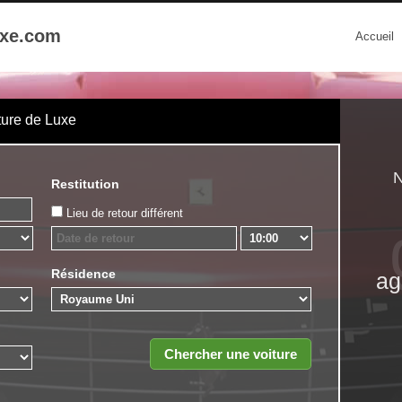
uxe.com
Accueil
ture de Luxe
N
Restitution
Lieu de retour différent
Résidence
ag