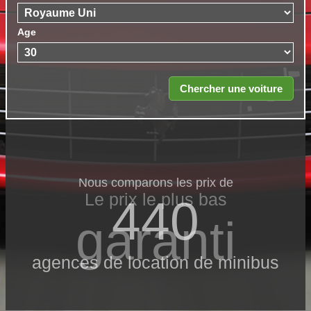
Age
Nous comparons les prix de
Le prix le​ plus bas
440
garanti
agences de location de minibus