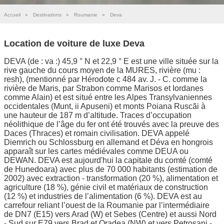
Accueil
»
Destinations
»
Roumanie
»
Deva
Location de voiture de luxe Deva
DEVA (de : va :) 45,9 ° N et 22,9 ° E est une ville située sur la
rive gauche du cours moyen de la MURES, rivière (mu :
resh), (mentionné par Hérodote c 484 av. J. - C. comme la
rivière de Maris, par Strabon comme Marisos et Iordanes
comme Alain) et est situé entre les Alpes Transylvaniennes
occidentales (Munt, ii Apuseni) et monts Poiana Ruscãi à
une hauteur de 187 m d’altitude. Traces d’occupation
néolithique de l’âge du fer ont été trouvés avec la preuve des
Daces (Thraces) et romain civilisation. DEVA appelé
Diemrich ou Schlossburg en allemand et Déva en hongrois
apparaît sur les cartes médiévales comme DEUA ou
DEWAN. DEVA est aujourd'hui la capitale du comté (comté
de Hunedoara) avec plus de 70 000 habitants (estimation de
2002) avec extraction - transformation (20 %), alimentation et
agriculture (18 %), génie civil et matériaux de construction
(12 %) et industries de l’alimentation (6 %). DEVA est au
carrefour reliant l’ouest de la Roumanie par l’intermédiaire
de DN7 (E15) vers Arad (W) et Sebes (Centre) et aussi Nord
- Sud sur E79 vers Brad et Oradea (NW) et vers Petrosani -