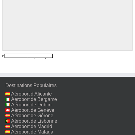
Alba Iulia
(56,3 km)
Destinations Populaires
Aéroport d'Alicante
Aéroport de Bergame
Aéroport de Dublin
Aéroport de Genève
Aéroport de Gérone
Aéroport de Lisbonne
Aéroport de Madrid
Aéroport de Malaga