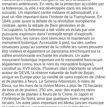
romaines antérieures. En vertu de la protection accordée par
la forteresse, la ville s’est développée dans les siècles
suivants. Un important centre militaire et administratif, il a
joué un rôle important dans l’histoire de la Transylvanie. En
1849, juste avant la défaite de la révolution européenne
centrale, après la retraite de Bem générales et de
l’occupation, la forteresse a été volée en éclats par une
puissante explosion dans l’entrepôt rempli d’explosifs.
Depuis lors, les ruines sont silencieux et maintenant un
monument historique. Accessible à pied, sur des ruelles
sinueuses jusqu’au sommet de la colline les ruines peuvent
être visitées et également un panorama enrichissant sur la
vallée environnante enchante les visiteurs. Un autre
monument historique important est le monastère franciscain
(également connu sous le nom du monastère bulgare),
construit au XVII siècle. Plusieurs sites importants se situent
autour de DEVA, la réserve naturelle de forêt de Bejan,
unique en Europe pour sa variété de rares espèces de chêne
et de plantes à fleurs. Le Simeria Arboretum, 6 miles de
Deva, sur les rives de la rivière Mures a plus de 70 hectares
de bois et de prairies, 250 ans, avec des espèces rares
d’arbres et de plantes à fleurs de la Chine, le Japon et
l’Amérique du Nord, ainsi que quelques rares espèces
locales. Un autre jalon important est Mintia (ancien municipe