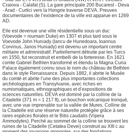
Craiova - Calafat (S). La gare principale 200 Bucarest - Deva
- Arad - Curtici vers la Hongrie traverse DEVA. Preuves
documentaires de l’existence de la ville est apparue en 1269
AD.
Elle est devenue une ville résidentielle sous un duc
(Voevode = roumain Duke) en 1307 et plus tard sous le
Voevode John Huniady (Iancu de Hunedoara, Ioannus
Corvinus, Janos Huniady) est devenu un important centre
militaire et administratif. Partiellement détruite par les Turcs
en 1550, fut reconstruit et embelli de la forteresse. En 1621
comte Gabriel Bethlen transformé et étendu la Magna Curia
Palace également connu sous le nom du château de Bethlen
dans le style Renaissance. Depuis 1882, il abrite le Musée
du comté et abrite l’une des plus importantes collections
archéologiques en Transylvanie, avec riches en
numismatiques, ethnographiques et d’expositions de
sciences naturelles. DEVA est dominé par la colline de la
Citadelle (371 m = 1 217 ft), un bouchon volcanique tronqué,
avec une vue imprenable sur la vallée de Mures. Colline de
la Citadelle est une réserve naturelle protégée grâce à ses
rares espèces florales et le Bitis caudalis (Vipera
Ammodytes). Perché au sommet de la colline se trouvent les
ruines de la Citadelle (Cetatea Devei) construit au XIII c au
moment des invasions mongoles, sur des fondations