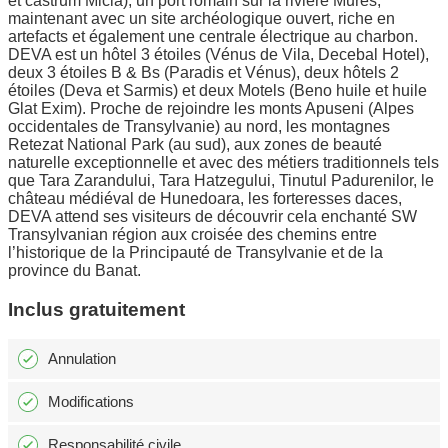
et castrum Micia), un port romain sur la rivière Mures,
maintenant avec un site archéologique ouvert, riche en
artefacts et également une centrale électrique au charbon.
DEVA est un hôtel 3 étoiles (Vénus de Vila, Decebal Hotel),
deux 3 étoiles B & Bs (Paradis et Vénus), deux hôtels 2
étoiles (Deva et Sarmis) et deux Motels (Beno huile et huile
Glat Exim). Proche de rejoindre les monts Apuseni (Alpes
occidentales de Transylvanie) au nord, les montagnes
Retezat National Park (au sud), aux zones de beauté
naturelle exceptionnelle et avec des métiers traditionnels tels
que Tara Zarandului, Tara Hatzegului, Tinutul Padurenilor, le
château médiéval de Hunedoara, les forteresses daces,
DEVA attend ses visiteurs de découvrir cela enchanté SW
Transylvanian région aux croisée des chemins entre
l’historique de la Principauté de Transylvanie et de la
province du Banat.
Inclus gratuitement
Annulation
Modifications
Responsabilité civile