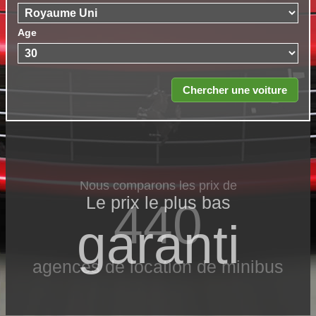
Age
Nous comparons les prix de
Le prix le​ plus bas
440
garanti
agences de location de minibus