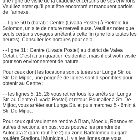
une ligne de visite de la citadelle et certains de ses environs.
Veuillez noter qu’il peut être encombré et manquent parfois
de l’annexe.
- - ligne 50 b (barat) : Centre (Livada Postei) à Pietrele lui
Solomon, un site de nature merveilleuse. Veuillez noter que
seuls certains voyages arrêtent à cette fin (une fois toutes les
heures). Consulter les horaires pour cela.
- - ligne 31 : Centre (Livada Postei) au district de Valea
Cetatii. C’est ici un quartier résidentiel, mais il est woth visite
pour son environnement de nature.
Pour ceux dont les locations sont situées sur Lunga Str. ou
Str. De Mijloc, une poignée de lignes sont disponibles pour
obtenir au Centre :
- - les lignes 5, 15, 28 vous retirer tous les arrêts sur Lunga
Str. au Centre (Livada Postei) et retour. Pour aller à Str. De
Mijloc, vous arrêter sur Lunga Str. et puis marchez 5 - 6min à
Str. De Mijloc.
Pour ceux qui veulent se rendre à Bran, Moeciu, Rasnov et
autres directions, en bus, vous pouvez les prendre de
Autogara 2 (gare routière 2) ou zone Bartolomeu ou gare
routière Stadionul Municipal, il y a les lignes que vous