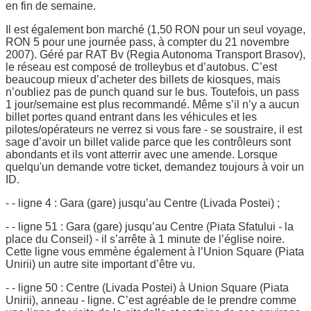
en fin de semaine.
Il est également bon marché (1,50 RON pour un seul voyage,
RON 5 pour une journée pass, à compter du 21 novembre
2007). Géré par RAT Bv (Regia Autonoma Transport Brasov),
le réseau est composé de trolleybus et d’autobus. C’est
beaucoup mieux d’acheter des billets de kiosques, mais
n’oubliez pas de punch quand sur le bus. Toutefois, un pass
1 jour/semaine est plus recommandé. Même s’il n’y a aucun
billet portes quand entrant dans les véhicules et les
pilotes/opérateurs ne verrez si vous fare - se soustraire, il est
sage d’avoir un billet valide parce que les contrôleurs sont
abondants et ils vont atterrir avec une amende. Lorsque
quelqu'un demande votre ticket, demandez toujours à voir un
ID.
- - ligne 4 : Gara (gare) jusqu’au Centre (Livada Postei) ;
- - ligne 51 : Gara (gare) jusqu’au Centre (Piata Sfatului - la
place du Conseil) - il s’arrête à 1 minute de l’église noire.
Cette ligne vous emmène également à l’Union Square (Piata
Unirii) un autre site important d’être vu.
- - ligne 50 : Centre (Livada Postei) à Union Square (Piata
Unirii), anneau - ligne. C’est agréable de le prendre comme