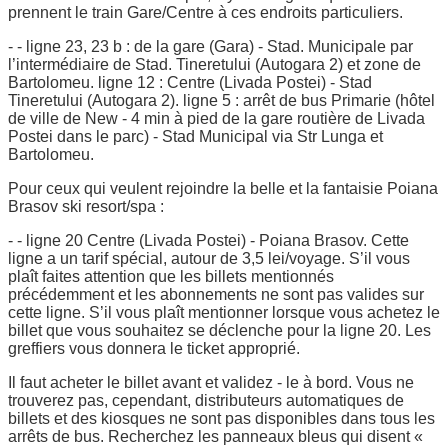
prennent le train Gare/Centre à ces endroits particuliers.
- - ligne 23, 23 b : de la gare (Gara) - Stad. Municipale par
l’intermédiaire de Stad. Tineretului (Autogara 2) et zone de
Bartolomeu. ligne 12 : Centre (Livada Postei) - Stad
Tineretului (Autogara 2). ligne 5 : arrêt de bus Primarie (hôtel
de ville de New - 4 min à pied de la gare routière de Livada
Postei dans le parc) - Stad Municipal via Str Lunga et
Bartolomeu.
Pour ceux qui veulent rejoindre la belle et la fantaisie Poiana
Brasov ski resort/spa :
- - ligne 20 Centre (Livada Postei) - Poiana Brasov. Cette
ligne a un tarif spécial, autour de 3,5 lei/voyage. S’il vous
plaît faites attention que les billets mentionnés
précédemment et les abonnements ne sont pas valides sur
cette ligne. S’il vous plaît mentionner lorsque vous achetez le
billet que vous souhaitez se déclenche pour la ligne 20. Les
greffiers vous donnera le ticket approprié.
Il faut acheter le billet avant et validez - le à bord. Vous ne
trouverez pas, cependant, distributeurs automatiques de
billets et des kiosques ne sont pas disponibles dans tous les
arrêts de bus. Recherchez les panneaux bleus qui disent «