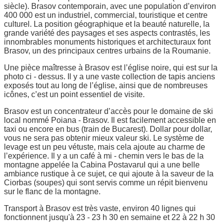
siècle). Brasov contemporain, avec une population d’environ
400 000 est un industriel, commercial, touristique et centre
culturel. La position géographique et la beauté naturelle, la
grande variété des paysages et ses aspects contrastés, les
innombrables monuments historiques et architecturaux font
Brasov, un des principaux centres urbains de la Roumanie.
Une pièce maîtresse à Brasov est l’église noire, qui est sur la
photo ci - dessus. Il y a une vaste collection de tapis anciens
exposés tout au long de l’église, ainsi que de nombreuses
icônes, c’est un point essentiel de visite.
Brasov est un concentrateur d’accès pour le domaine de ski
local nommé Poiana - Brasov. Il est facilement accessible en
taxi ou encore en bus (train de Bucarest). Dollar pour dollar,
vous ne sera pas obtenir mieux valeur ski. Le système de
levage est un peu vétuste, mais cela ajoute au charme de
l’expérience. Il y a un café à mi - chemin vers le bas de la
montagne appelée la Cabina Postavarul qui a une belle
ambiance rustique à ce sujet, ce qui ajoute à la saveur de la
Ciorbas (soupes) qui sont servis comme un répit bienvenu
sur le flanc de la montagne.
Transport à Brasov est très vaste, environ 40 lignes qui
fonctionnent jusqu'à 23 - 23 h 30 en semaine et 22 à 22 h 30