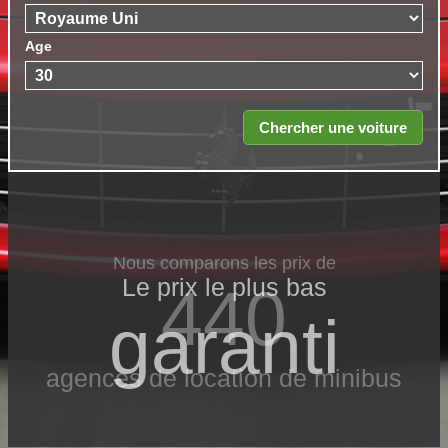
Age
Nous comparons les prix de
Le prix le​ plus bas
440
garanti
agences de location de minibus