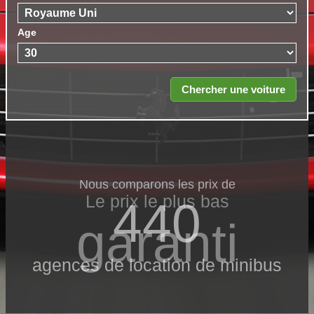
Age
Nous comparons les prix de
Le prix le​ plus bas
440
garanti
agences de location de minibus