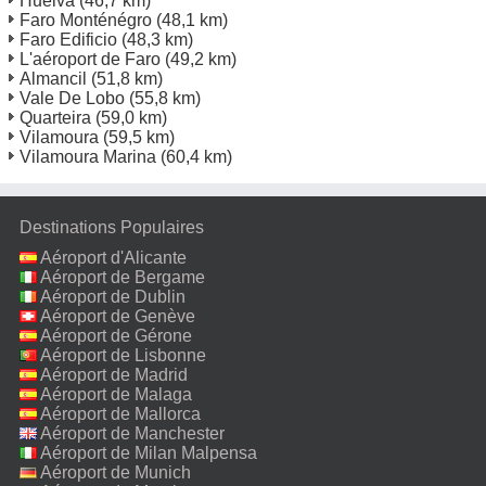
Huelva
(46,7 km)
Faro Monténégro
(48,1 km)
Faro Edificio
(48,3 km)
L'aéroport de Faro
(49,2 km)
Almancil
(51,8 km)
Vale De Lobo
(55,8 km)
Quarteira
(59,0 km)
Vilamoura
(59,5 km)
Vilamoura Marina
(60,4 km)
Destinations Populaires
Aéroport d'Alicante
Aéroport de Bergame
Aéroport de Dublin
Aéroport de Genève
Aéroport de Gérone
Aéroport de Lisbonne
Aéroport de Madrid
Aéroport de Malaga
Aéroport de Mallorca
Aéroport de Manchester
Aéroport de Milan Malpensa
Aéroport de Munich