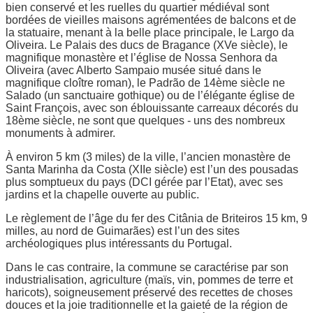
bien conservé et les ruelles du quartier médiéval sont
bordées de vieilles maisons agrémentées de balcons et de
la statuaire, menant à la belle place principale, le Largo da
Oliveira. Le Palais des ducs de Bragance (XVe siècle), le
magnifique monastère et l’église de Nossa Senhora da
Oliveira (avec Alberto Sampaio musée situé dans le
magnifique cloître roman), le Padrão de 14ème siècle ne
Salado (un sanctuaire gothique) ou de l’élégante église de
Saint François, avec son éblouissante carreaux décorés du
18ème siècle, ne sont que quelques - uns des nombreux
monuments à admirer.
À environ 5 km (3 miles) de la ville, l’ancien monastère de
Santa Marinha da Costa (XIIe siècle) est l’un des pousadas
plus somptueux du pays (DCI gérée par l’Etat), avec ses
jardins et la chapelle ouverte au public.
Le règlement de l’âge du fer des Citânia de Briteiros 15 km, 9
milles, au nord de Guimarães) est l’un des sites
archéologiques plus intéressants du Portugal.
Dans le cas contraire, la commune se caractérise par son
industrialisation, agriculture (maïs, vin, pommes de terre et
haricots), soigneusement préservé des recettes de choses
douces et la joie traditionnelle et la gaieté de la région de