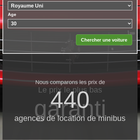
Age
Nous comparons les prix de
Le prix le​ plus bas
440
garanti
agences de location de minibus