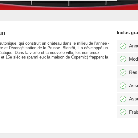
un
Inclus gr
eutonique, qui construit un château dans le milieu de l’année -
Annu
et l’évangélisation de la Prusse. Bientôt, il a développé un
atique. Dans la vieille et la nouvelle ville, les nombreux
et 15e siècles (parmi eux la maison de Copernic) frappent la
Modi
Resp
Assu
Assu
Frai