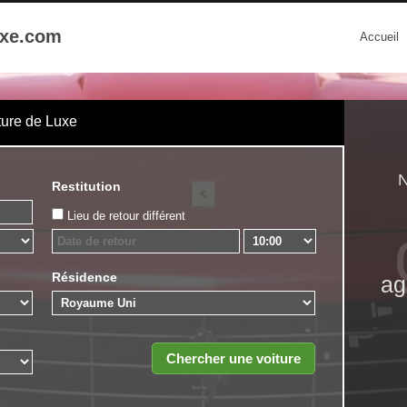
uxe.com
Accueil
ture de Luxe
N
Restitution
Lieu de retour différent
Résidence
ag