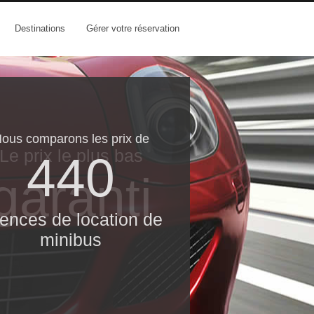
Destinations
Gérer votre réservation
ous comparons les prix de
Le prix le​ plus bas
440
garanti
ences de location de
minibus