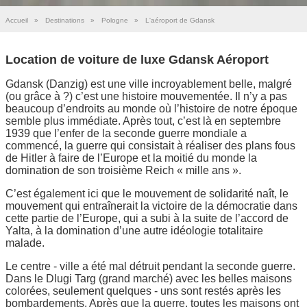
Accueil
»
Destinations
»
Pologne
»
L'aéroport de Gdansk
Location de voiture de luxe Gdansk Aéroport
Gdansk (Danzig) est une ville incroyablement belle, malgré
(ou grâce à ?) c’est une histoire mouvementée. Il n’y a pas
beaucoup d’endroits au monde où l’histoire de notre époque
semble plus immédiate. Après tout, c’est là en septembre
1939 que l’enfer de la seconde guerre mondiale a
commencé, la guerre qui consistait à réaliser des plans fous
de Hitler à faire de l’Europe et la moitié du monde la
domination de son troisième Reich « mille ans ».
C’est également ici que le mouvement de solidarité naît, le
mouvement qui entraînerait la victoire de la démocratie dans
cette partie de l’Europe, qui a subi à la suite de l’accord de
Yalta, à la domination d’une autre idéologie totalitaire
malade.
Le centre - ville a été mal détruit pendant la seconde guerre.
Dans le Dlugi Targ (grand marché) avec les belles maisons
colorées, seulement quelques - uns sont restés après les
bombardements. Après que la guerre, toutes les maisons ont