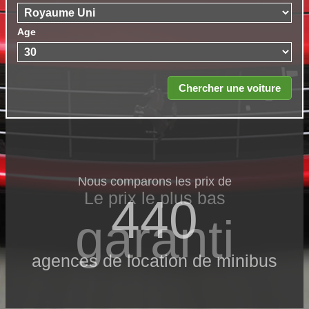
Age
Nous comparons les prix de
Le prix le​ plus bas
440
garanti
agences de location de minibus