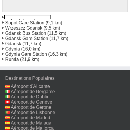
Sopot
(8,7 km)
Sopot Gare Station
(9,1 km)
Wrzeszcz Gdansk
(9,5 km)
Gdansk Bus Station
(11,5 km)
Gdansk Gare Station
(11,7 km)
Gdansk
(11,7 km)
Gdynia
(16,0 km)
Gdynia Gare Station
(16,3 km)
Rumia
(21,9 km)
Destinations Populaires
Aéroport d'Alicante
Aéroport de Bergame
Aéroport de Dublin
Aéroport de Genève
Aéroport de Gérone
Aéroport de Lisbonne
Aéroport de Madrid
Aéroport de Malaga
Aéroport de Mallorca