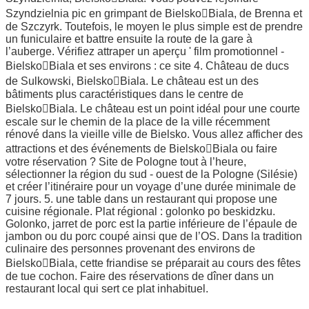
Szyndzielnia pic en grimpant de BielskoBiala, de Brenna et
de Szczyrk. Toutefois, le moyen le plus simple est de prendre
un funiculaire et battre ensuite la route de la gare à
l’auberge. Vérifiez attraper un aperçu ' film promotionnel -
BielskoBiala et ses environs : ce site 4. Château de ducs
de Sulkowski, BielskoBiala. Le château est un des
bâtiments plus caractéristiques dans le centre de
BielskoBiala. Le château est un point idéal pour une courte
escale sur le chemin de la place de la ville récemment
rénové dans la vieille ville de Bielsko. Vous allez afficher des
attractions et des événements de BielskoBiala ou faire
votre réservation ? Site de Pologne tout à l’heure,
sélectionner la région du sud - ouest de la Pologne (Silésie)
et créer l’itinéraire pour un voyage d’une durée minimale de
7 jours. 5. une table dans un restaurant qui propose une
cuisine régionale. Plat régional : golonko po beskidzku.
Golonko, jarret de porc est la partie inférieure de l’épaule de
jambon ou du porc coupé ainsi que de l’OS. Dans la tradition
culinaire des personnes provenant des environs de
BielskoBiala, cette friandise se préparait au cours des fêtes
de tue cochon. Faire des réservations de dîner dans un
restaurant local qui sert ce plat inhabituel.