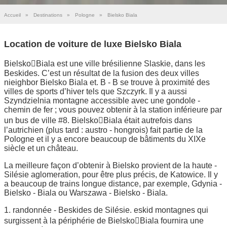
Accueil
»
Destinations
»
Pologne
»
Bielsko Biala
Location de voiture de luxe Bielsko Biala
BielskoBiala est une ville brésilienne Slaskie, dans les
Beskides. C’est un résultat de la fusion des deux villes
nieighbor Bielsko Biala et. B - B se trouve à proximité des
villes de sports d’hiver tels que Szczyrk. Il y a aussi
Szyndzielnia montagne accessible avec une gondole -
chemin de fer ; vous pouvez obtenir à la station inférieure par
un bus de ville #8. BielskoBiala était autrefois dans
l’autrichien (plus tard : austro - hongrois) fait partie de la
Pologne et il y a encore beaucoup de bâtiments du XIXe
siècle et un château.
La meilleure façon d’obtenir à Bielsko provient de la haute -
Silésie aglomeration, pour être plus précis, de Katowice. Il y
a beaucoup de trains longue distance, par exemple, Gdynia -
Bielsko - Biala ou Warszawa - Bielsko - Biala.
1. randonnée - Beskides de Silésie. eskid montagnes qui
surgissent à la périphérie de BielskoBiala fournira une