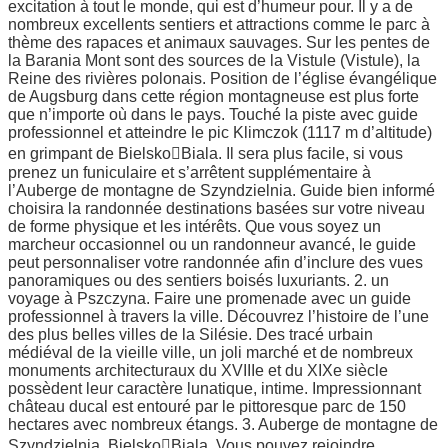
excitation à tout le monde, qui est d’humeur pour. Il y a de
nombreux excellents sentiers et attractions comme le parc à
thème des rapaces et animaux sauvages. Sur les pentes de
la Barania Mont sont des sources de la Vistule (Vistule), la
Reine des rivières polonais. Position de l’église évangélique
de Augsburg dans cette région montagneuse est plus forte
que n’importe où dans le pays. Touché la piste avec guide
professionnel et atteindre le pic Klimczok (1117 m d’altitude)
en grimpant de BielskoBiala. Il sera plus facile, si vous
prenez un funiculaire et s’arrêtent supplémentaire à
l’Auberge de montagne de Szyndzielnia. Guide bien informé
choisira la randonnée destinations basées sur votre niveau
de forme physique et les intérêts. Que vous soyez un
marcheur occasionnel ou un randonneur avancé, le guide
peut personnaliser votre randonnée afin d’inclure des vues
panoramiques ou des sentiers boisés luxuriants. 2. un
voyage à Pszczyna. Faire une promenade avec un guide
professionnel à travers la ville. Découvrez l’histoire de l’une
des plus belles villes de la Silésie. Des tracé urbain
médiéval de la vieille ville, un joli marché et de nombreux
monuments architecturaux du XVIIIe et du XIXe siècle
possèdent leur caractère lunatique, intime. Impressionnant
château ducal est entouré par le pittoresque parc de 150
hectares avec nombreux étangs. 3. Auberge de montagne de
Szyndzielnia, BielskoBiala. Vous pouvez rejoindre