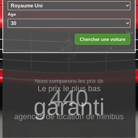
Age
Nous comparons les prix de
Le prix le​ plus bas
440
garanti
agences de location de minibus