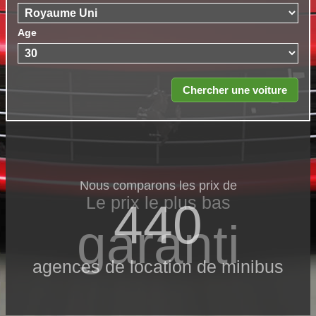
Age
Nous comparons les prix de
Le prix le​ plus bas
440
garanti
agences de location de minibus