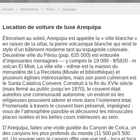
Accueil
»
Destinations
»
Pérou
»
Arequipa
Location de voiture de luxe Arequipa
Étincelant au soleil, Arequipa est appelée la « ville blanche »
en raison de la sillar, la pierre volcanique blanche qui rend le
style d’un bâtiment moderne tant qu’espagnole coloniale.
Deuxième ville du Pérou (pop. 635 000) est entourée
d’imposantes montagnes — y compris le 19 089 - ft/5820 - m
volcan El Misti. La ville elle - même est la maison du
monastère de La Recoleta (Musée et bibliothèque) et
plusieurs églises intéressantes, mais son point culminant est
le Santa Catalina Convent. Construit à la fin du XVIe siècle
(mais fermé au public jusqu’en 1970), le couvent était
autrefois une communauté autonome, un endroit où les
religieuses pouvaient adorer et vivre dans l’isolement total.
Promenade à travers le couvent bien préservé, imprégnez -
vous de l’atmosphère paisible et découvrez les minuscules
places isolées et les belles cours intérieures au sein.
D’Arequipa, faites une visite guidée du Canyon de Colca, un
des canyons les plus profonds du monde (11 500 pi/3 500
m). Un voyage vers le canyon offre une vue pré - Inca et Inca