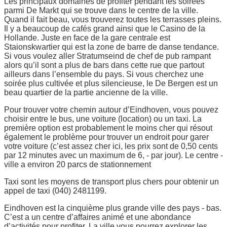
Les principaux domaines de profiter pendant les soirées
parmi De Markt qui se trouve dans le centre de la ville.
Quand il fait beau, vous trouverez toutes les terrasses pleins.
Il y a beaucoup de cafés grand ainsi que le Casino de la
Hollande. Juste en face de la gare centrale est
Staionskwartier qui est la zone de barre de danse tendance.
Si vous voulez aller Stratumseind de chef de pub rampant
alors qu’il sont a plus de bars dans cette rue que partout
ailleurs dans l’ensemble du pays. Si vous cherchez une
soirée plus cultivée et plus silencieuse, le De Bergen est un
beau quartier de la partie ancienne de la ville.
Pour trouver votre chemin autour d’Eindhoven, vous pouvez
choisir entre le bus, une voiture (location) ou un taxi. La
première option est probablement le moins cher qui résout
également le problème pour trouver un endroit pour garer
votre voiture (c’est assez cher ici, les prix sont de 0,50 cents
par 12 minutes avec un maximum de 6, - par jour). Le centre -
ville a environ 20 parcs de stationnement
Taxi sont les moyens de transport plus chers pour obtenir un
appel de taxi (040) 2481199.
Eindhoven est la cinquième plus grande ville des pays - bas.
C’est a un centre d’affaires animé et une abondance
d’activités pour profiter. La ville vous pourrez explorer les