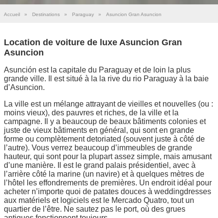
Accueil
»
Destinations
»
Paraguay
»
Asuncion Gran Asuncion
Location de voiture de luxe Asuncion Gran
Asuncion
Asunción est la capitale du Paraguay et de loin la plus
grande ville. Il est situé à la la rive du rio Paraguay à la baie
d’Asuncion.
La ville est un mélange attrayant de vieilles et nouvelles (ou :
moins vieux), des pauvres et riches, de la ville et la
campagne. Il y a beaucoup de beaux bâtiments colonies et
juste de vieux bâtiments en général, qui sont en grande
forme ou complètement detoriated (souvent juste à côté de
l’autre). Vous verrez beaucoup d’immeubles de grande
hauteur, qui sont pour la plupart assez simple, mais amusant
d’une manière. Il est le grand palais présidentiel, avec à
l’arrière côté la marine (un navire) et à quelques mètres de
l’hôtel les effondrements de premières. Un endroit idéal pour
acheter n’importe quoi de patates douces à weddingdresses
aux matériels et logiciels est le Mercado Quatro, tout un
quartier de l’être. Ne sautez pas le port, où des grues
antiques fonctionnent toujours.