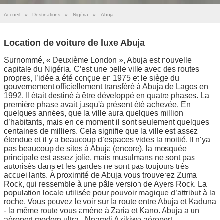
Accueil
»
Destinations
»
Nigéria
»
Abuja
Location de voiture de luxe Abuja
Surnommé, « Deuxième London », Abuja est nouvelle
capitale du Nigéria. C’est une belle ville avec des routes
propres, l’idée a été conçue en 1975 et le siège du
gouvernement officiellement transféré à Abuja de Lagos en
1992. Il était destiné à être développé en quatre phases. La
première phase avait jusqu'à présent été achevée. En
quelques années, que la ville aura quelques million
d’habitants, mais en ce moment il sont seulement quelques
centaines de milliers. Cela signifie que la ville est assez
étendue et il y a beaucoup d’espaces vides la moitié. Il n’ya
pas beaucoup de sites à Abuja (encore), la mosquée
principale est assez jolie, mais musulmans ne sont pas
autorisés dans et les gardes ne sont pas toujours très
accueillants. À proximité de Abuja vous trouverez Zuma
Rock, qui ressemble à une pâle version de Ayers Rock. La
population locale utilisée pour pouvoir magique d’attribut à la
roche. Vous pouvez le voir sur la route entre Abuja et Kaduna
- la même route vous amène à Zaria et Kano. Abuja a un
aéroport modern ultra - Nnamdi Azikiwe aéroport