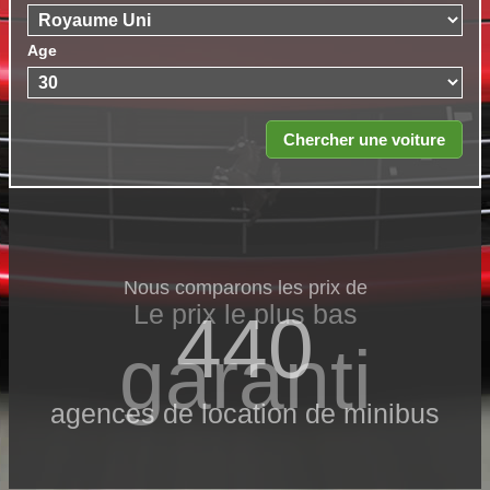
Age
Nous comparons les prix de
Le prix le​ plus bas
440
garanti
agences de location de minibus