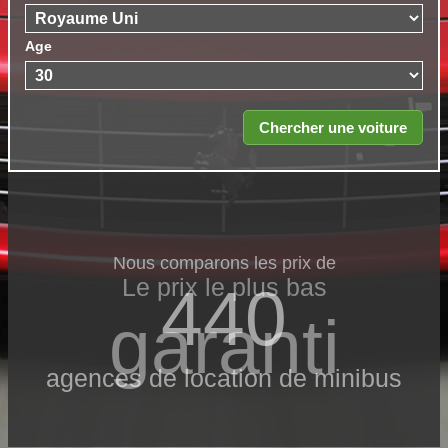
Age
Nous comparons les prix de
Le prix le​ plus bas
440
garanti
agences de location de minibus