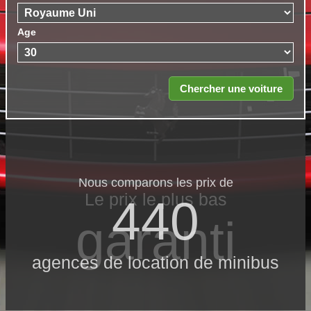
Age
Nous comparons les prix de
Le prix le​ plus bas
440
garanti
agences de location de minibus