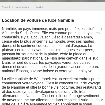
Accueil
»
Destinations
»
Namibie
Location de voiture de luxe Namibie
Namibie, un pays immense, mais peu peuplée, est située en
Afrique du Sud - Ouest. Elle est connue pour ses paysages
contrastés. Il y a la couvaison Désolé désert du Namib,
censé être la plus ancienne au monde, avec ses hautes
dunes et le sentiment de crainte inspirant d’espace. Le
plateau central, et savane et ses montagnes escarpées,
passant brusquement de la plaine, cède la place au
majestueux parc national de Fish river canyon dans le sud.
Dans le nord du pays, les paysages varient de buisson
dense et ouvrir des plaines de la grande casserole de parc
national Etosha, savane boisée et verdoyante ripisylve.
La ville capitale de Windhoek est un excellent endroit pour
commencer votre voyage. C’est le concentrateur de voyage
de la Namibie et offre la bonne vie nocturne, des restaurants
et des sites sympa. Swakopmund est une ville très
allemande en Namibie. C’est en effet un étrange sentiment
de traverser une rue allemande dans le soleil d’Afrique ; pour
boire de la bière allemande tout en appréciant le soleil