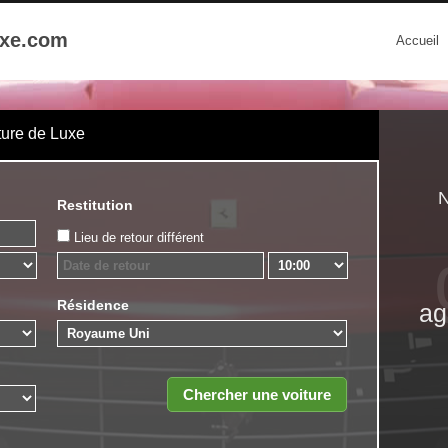
uxe.com
Accueil
ture de Luxe
N
Restitution
Lieu de retour différent
Résidence
ag