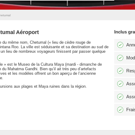
hetumal
etumal Aéroport
Inclus gr
aie du même nom, Chetumal (« lieu de cèdre rouge de
Annu
intana Roo. La ville est séduisante et sa destination au sud de
it un lieu de nombreux voyageurs finissent par passer quelque
Modi
cle » est le Museo de la Cultura Maya (mardi - dimanche de
n du Mahatma Gandhi. Bien qu’il ait très peu d’artefacts
Resp
ives et les modèles offrent un bon aperçu de l’ancienne
e.
Assu
ursions aux plages et Maya ruines dans la région.
Assu
Frai