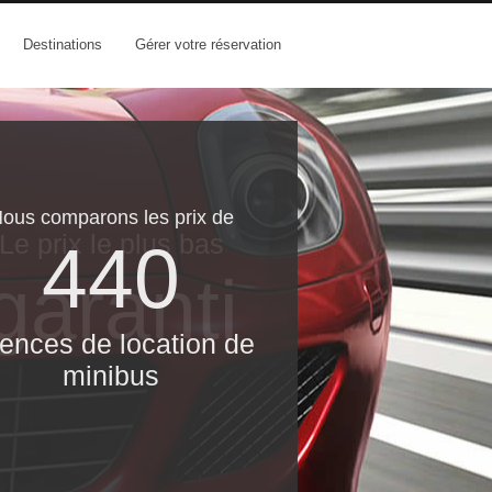
Destinations
Gérer votre réservation
ous comparons les prix de
Le prix le​ plus bas
440
garanti
ences de location de
minibus