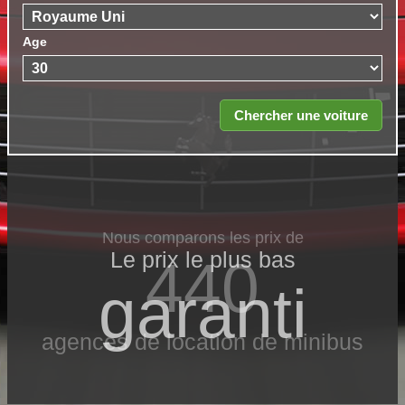
Age
Nous comparons les prix de
Le prix le​ plus bas
440
garanti
agences de location de minibus