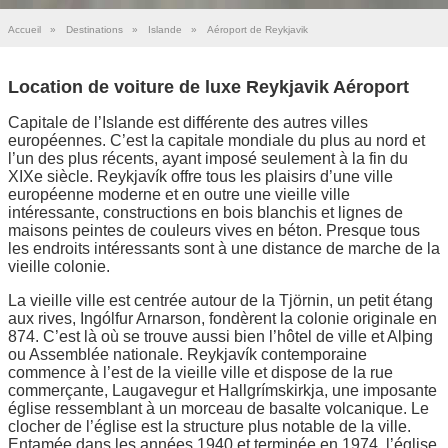
Accueil
»
Destinations
»
Islande
»
Aéroport de Reykjavik
Location de voiture de luxe Reykjavik Aéroport
Capitale de l’Islande est différente des autres villes
européennes. C’est la capitale mondiale du plus au nord et
l’un des plus récents, ayant imposé seulement à la fin du
XIXe siècle. Reykjavík offre tous les plaisirs d’une ville
européenne moderne et en outre une vieille ville
intéressante, constructions en bois blanchis et lignes de
maisons peintes de couleurs vives en béton. Presque tous
les endroits intéressants sont à une distance de marche de la
vieille colonie.
La vieille ville est centrée autour de la Tjörnin, un petit étang
aux rives, Ingólfur Arnarson, fondèrent la colonie originale en
874. C’est là où se trouve aussi bien l’hôtel de ville et Alþing
ou Assemblée nationale. Reykjavík contemporaine
commence à l’est de la vieille ville et dispose de la rue
commerçante, Laugavegur et Hallgrímskirkja, une imposante
église ressemblant à un morceau de basalte volcanique. Le
clocher de l’église est la structure plus notable de la ville.
Entamée dans les années 1940 et terminée en 1974, l’église