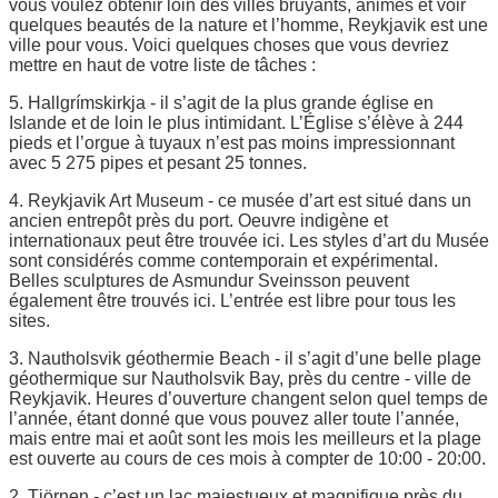
vous voulez obtenir loin des villes bruyants, animés et voir
quelques beautés de la nature et l’homme, Reykjavik est une
ville pour vous. Voici quelques choses que vous devriez
mettre en haut de votre liste de tâches :
5. Hallgrímskirkja - il s’agit de la plus grande église en
Islande et de loin le plus intimidant. L’Église s’élève à 244
pieds et l’orgue à tuyaux n’est pas moins impressionnant
avec 5 275 pipes et pesant 25 tonnes.
4. Reykjavik Art Museum - ce musée d’art est situé dans un
ancien entrepôt près du port. Oeuvre indigène et
internationaux peut être trouvée ici. Les styles d’art du Musée
sont considérés comme contemporain et expérimental.
Belles sculptures de Asmundur Sveinsson peuvent
également être trouvés ici. L’entrée est libre pour tous les
sites.
3. Nautholsvik géothermie Beach - il s’agit d’une belle plage
géothermique sur Nautholsvik Bay, près du centre - ville de
Reykjavik. Heures d’ouverture changent selon quel temps de
l’année, étant donné que vous pouvez aller toute l’année,
mais entre mai et août sont les mois les meilleurs et la plage
est ouverte au cours de ces mois à compter de 10:00 - 20:00.
2. Tjörnen - c’est un lac majestueux et magnifique près du