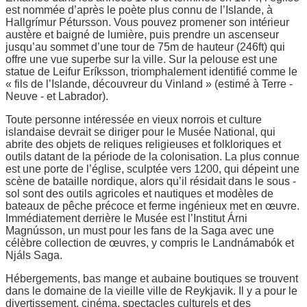
est nommée d’après le poète plus connu de l’Islande, à
Hallgrímur Pétursson. Vous pouvez promener son intérieur
austère et baigné de lumière, puis prendre un ascenseur
jusqu’au sommet d’une tour de 75m de hauteur (246ft) qui
offre une vue superbe sur la ville. Sur la pelouse est une
statue de Leifur Eríksson, triomphalement identifié comme le
« fils de l’Islande, découvreur du Vinland » (estimé à Terre -
Neuve - et Labrador).
Toute personne intéressée en vieux norrois et culture
islandaise devrait se diriger pour le Musée National, qui
abrite des objets de reliques religieuses et folkloriques et
outils datant de la période de la colonisation. La plus connue
est une porte de l’église, sculptée vers 1200, qui dépeint une
scène de bataille nordique, alors qu’il résidait dans le sous -
sol sont des outils agricoles et nautiques et modèles de
bateaux de pêche précoce et ferme ingénieux met en œuvre.
Immédiatement derrière le Musée est l’Institut Árni
Magnússon, un must pour les fans de la Saga avec une
célèbre collection de œuvres, y compris le Landnámabók et
Njáls Saga.
Hébergements, bas mange et aubaine boutiques se trouvent
dans le domaine de la vieille ville de Reykjavik. Il y a pour le
divertissement, cinéma, spectacles culturels et des