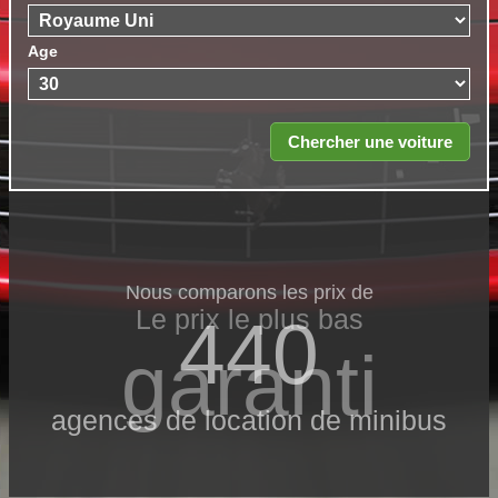
Age
Nous comparons les prix de
Le prix le​ plus bas
440
garanti
agences de location de minibus