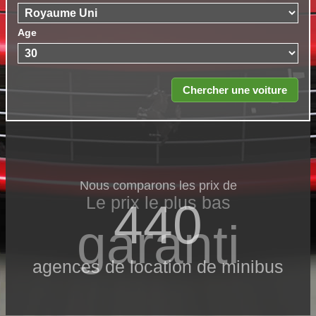
Age
Nous comparons les prix de
Le prix le​ plus bas
440
garanti
agences de location de minibus