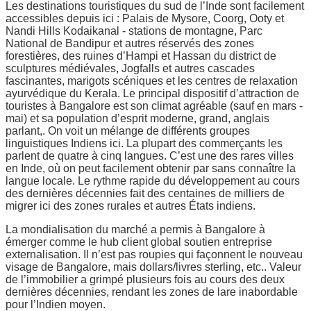
Les destinations touristiques du sud de l’Inde sont facilement
accessibles depuis ici : Palais de Mysore, Coorg, Ooty et
Nandi Hills Kodaikanal - stations de montagne, Parc
National de Bandipur et autres réservés des zones
forestières, des ruines d’Hampi et Hassan du district de
sculptures médiévales, Jogfalls et autres cascades
fascinantes, marigots scéniques et les centres de relaxation
ayurvédique du Kerala. Le principal dispositif d’attraction de
touristes à Bangalore est son climat agréable (sauf en mars -
mai) et sa population d’esprit moderne, grand, anglais
parlant,. On voit un mélange de différents groupes
linguistiques Indiens ici. La plupart des commerçants les
parlent de quatre à cinq langues. C’est une des rares villes
en Inde, où on peut facilement obtenir par sans connaître la
langue locale. Le rythme rapide du développement au cours
des dernières décennies fait des centaines de milliers de
migrer ici des zones rurales et autres États indiens.
La mondialisation du marché a permis à Bangalore à
émerger comme le hub client global soutien entreprise
externalisation. Il n’est pas roupies qui façonnent le nouveau
visage de Bangalore, mais dollars/livres sterling, etc.. Valeur
de l’immobilier a grimpé plusieurs fois au cours des deux
dernières décennies, rendant les zones de lare inabordable
pour l’Indien moyen.