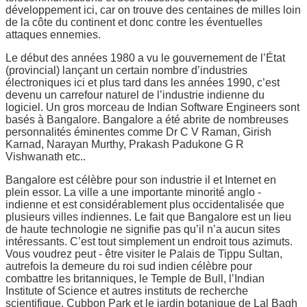
développement ici, car on trouve des centaines de milles loin
de la côte du continent et donc contre les éventuelles
attaques ennemies.
Le début des années 1980 a vu le gouvernement de l’État
(provincial) lançant un certain nombre d’industries
électroniques ici et plus tard dans les années 1990, c’est
devenu un carrefour naturel de l’industrie indienne du
logiciel. Un gros morceau de Indian Software Engineers sont
basés à Bangalore. Bangalore a été abrite de nombreuses
personnalités éminentes comme Dr C V Raman, Girish
Karnad, Narayan Murthy, Prakash Padukone G R
Vishwanath etc..
Bangalore est célèbre pour son industrie il et Internet en
plein essor. La ville a une importante minorité anglo -
indienne et est considérablement plus occidentalisée que
plusieurs villes indiennes. Le fait que Bangalore est un lieu
de haute technologie ne signifie pas qu’il n’a aucun sites
intéressants. C’est tout simplement un endroit tous azimuts.
Vous voudrez peut - être visiter le Palais de Tippu Sultan,
autrefois la demeure du roi sud indien célèbre pour
combattre les britanniques, le Temple de Bull, l’Indian
Institute of Science et autres instituts de recherche
scientifique, Cubbon Park et le jardin botanique de Lal Bagh