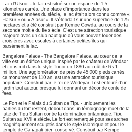
Lac d’Ulsoor - le lac est situé sur un espace de 1,5
kilomètres carrés. Une place d’importance dans les
premières années du siècle, le lac était alors connu comme «
Halsur » ou « Alasur ». Il s’étendait sur une superficie de 125
hectares et a été construit par Kempe Gowda, au cours de la
seconde moitié du IIe siècle. C’est une attraction touristique
majeure avec un club nautique où vous pouvez louer des
croisières avec escales à certaines petites îles qui
parsèment le lac.
Bangalore Palace - The Bangalore Palace, au cœur de la
ville est un édifice unique, inspiré par le château de Windsor
et construit dans le style Tudor en 1880 au coût de Rs 1
million. Une agglomération de près de 45 000 pieds carrés,
ce monument de 110 an, est une attraction touristique
populaire. Construit par le roi de Wodeyar il est entouré d’un
jardin tout autour, presque lui donnant un décor de conte de
fées.
Le Fort et le Palais du Sultan de Tipu - uniquement les
parties du fort restent, debout dans un témoignage muet de la
lutte de Tipu Sultan contre la domination britannique. Tipu
Sultan au XVIIIe siècle. Le fort est remarqué pour ses arches
magnifiquement sculptés dans le style islamique et pour le
temple de Ganapati bien conservé. Construit par Kempe