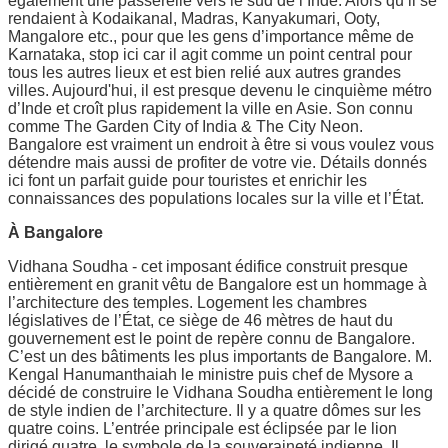
également une passerelle vers le sud de l’Inde. Alors qu’il se
rendaient à Kodaikanal, Madras, Kanyakumari, Ooty,
Mangalore etc., pour que les gens d’importance même de
Karnataka, stop ici car il agit comme un point central pour
tous les autres lieux et est bien relié aux autres grandes
villes. Aujourd'hui, il est presque devenu le cinquième métro
d’Inde et croît plus rapidement la ville en Asie. Son connu
comme The Garden City of India & The City Neon.
Bangalore est vraiment un endroit à être si vous voulez vous
détendre mais aussi de profiter de votre vie. Détails donnés
ici font un parfait guide pour touristes et enrichir les
connaissances des populations locales sur la ville et l’État.
À Bangalore
Vidhana Soudha - cet imposant édifice construit presque
entièrement en granit vêtu de Bangalore est un hommage à
l’architecture des temples. Logement les chambres
législatives de l’État, ce siège de 46 mètres de haut du
gouvernement est le point de repère connu de Bangalore.
C’est un des bâtiments les plus importants de Bangalore. M.
Kengal Hanumanthaiah le ministre puis chef de Mysore a
décidé de construire le Vidhana Soudha entièrement le long
de style indien de l’architecture. Il y a quatre dômes sur les
quatre coins. L’entrée principale est éclipsée par le lion
dirigé quatre, le symbole de la souveraineté indienne. Il