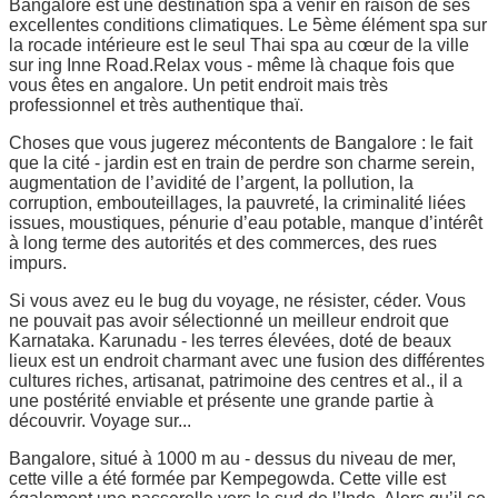
Bangalore est une destination spa à venir en raison de ses
excellentes conditions climatiques. Le 5ème élément spa sur
la rocade intérieure est le seul Thai spa au cœur de la ville
sur ing Inne Road.Relax vous - même là chaque fois que
vous êtes en angalore. Un petit endroit mais très
professionnel et très authentique thaï.
Choses que vous jugerez mécontents de Bangalore : le fait
que la cité - jardin est en train de perdre son charme serein,
augmentation de l’avidité de l’argent, la pollution, la
corruption, embouteillages, la pauvreté, la criminalité liées
issues, moustiques, pénurie d’eau potable, manque d’intérêt
à long terme des autorités et des commerces, des rues
impurs.
Si vous avez eu le bug du voyage, ne résister, céder. Vous
ne pouvait pas avoir sélectionné un meilleur endroit que
Karnataka. Karunadu - les terres élevées, doté de beaux
lieux est un endroit charmant avec une fusion des différentes
cultures riches, artisanat, patrimoine des centres et al., il a
une postérité enviable et présente une grande partie à
découvrir. Voyage sur...
Bangalore, situé à 1000 m au - dessus du niveau de mer,
cette ville a été formée par Kempegowda. Cette ville est