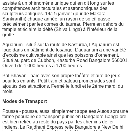
assiste à un phénomène unique qui en dit long sur les
compétences architecturales et astronomiques des
sculpteurs antiques. 14/15 janvier (jour de Makara
Sankranthi) chaque année, un rayon de soleil passe
précisément par les cornes du taureau Pierre en dehors du
temple et éclaire la déité (Shiva Linga) à l’intérieur de la
grotte.
Aquarium - situé sur la route de Kasturba, l’Aquarium est
logé dans un bâtiment de losange. L’aquarium a une variété
d’exotisme cultivable ainsi que les poissons d’ornement.
Situé au parc de Cubbon, Kasturba Road Bangalore 560001.
Ouvert de 1 000 heures à 1700 heures.
Bal Bhavan - parc avec son propre théâtre et aire de jeux
pour les enfants. Petit train et bateau promenades sont
ajoutés des attractions. Fermé le lundi et le 2ème mardi du
mois.
Modes de Transport
Pousse - pousse, aussi simplement appelées Autos sont une
forme populaire de transport public en Bangalore.Bangalore
est bien reliée au reste du pays par les chemins de fer
indiens. Le Rajdhani Express relie Bangalore à New Delhi.