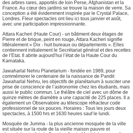
des arbres rares, apportés de loin Perse, Afghanistan et la
France. Au cœur des jardins se trouve la maison de verre. Sa
conception a été évidemment inspirée par le Crystal Palace,
Londres. Fleur spectacles ont lieu ici tous janvier et août,
avec une participation impressionnante.
Attara Kacheri (Haute Cour) - un bâtiment deux étages de
Pierre et de brique, peint en rouge, Attara Kacheri signifie
littéralement « Dix - huit bureaux ou départements ». Elles
contiennent initialement le Secrétariat général et des recettes
de l’Etat. Il abrite aujourd'hui l’état de la Haute Cour du
Karnataka.
Jawaharlal Nehru Planetarium - fondée en 1989, pour
commémorer le centenaire de la naissance de Pandit
Jawaharlal Nehru, les objectifs de planétarium à susciter une
prise de conscience de l’astronomie chez les étudiants, mais
aussi le public commun. Le théâtre de ciel avec un dôme de
quinze mètres de diamètre a une capacité de 225 places. Il a
également un Observatoire au télescope réfracteur code
professionnel de six pouces. Horaires : Tous les jours deux
spectacles, à 1500 hrs et 1630 heures sauf le lundi.
Mosquée de Jumma - la plus ancienne mosquée de la ville
est située sur la route de la vieille maison pauvre et