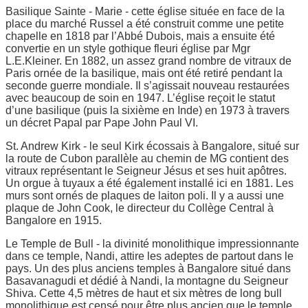
Basilique Sainte - Marie - cette église située en face de la
place du marché Russel a été construit comme une petite
chapelle en 1818 par l’Abbé Dubois, mais a ensuite été
convertie en un style gothique fleuri église par Mgr
L.E.Kleiner. En 1882, un assez grand nombre de vitraux de
Paris ornée de la basilique, mais ont été retiré pendant la
seconde guerre mondiale. Il s’agissait nouveau restaurées
avec beaucoup de soin en 1947. L’église reçoit le statut
d’une basilique (puis la sixième en Inde) en 1973 à travers
un décret Papal par Pape John Paul VI.
St. Andrew Kirk - le seul Kirk écossais à Bangalore, situé sur
la route de Cubon parallèle au chemin de MG contient des
vitraux représentant le Seigneur Jésus et ses huit apôtres.
Un orgue à tuyaux a été également installé ici en 1881. Les
murs sont ornés de plaques de laiton poli. Il y a aussi une
plaque de John Cook, le directeur du Collège Central à
Bangalore en 1915.
Le Temple de Bull - la divinité monolithique impressionnante
dans ce temple, Nandi, attire les adeptes de partout dans le
pays. Un des plus anciens temples à Bangalore situé dans
Basavanagudi et dédié à Nandi, la montagne du Seigneur
Shiva. Cette 4,5 mètres de haut et six mètres de long bull
monolithique est censé pour être plus ancien que le temple