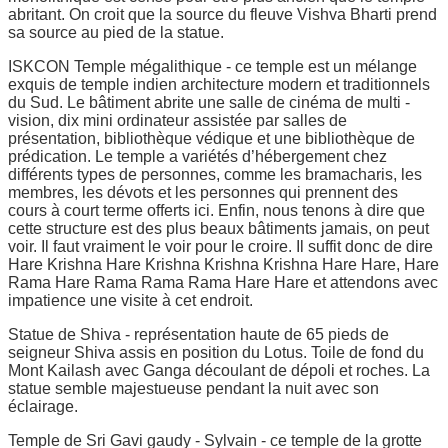
abritant. On croit que la source du fleuve Vishva Bharti prend
sa source au pied de la statue.
ISKCON Temple mégalithique - ce temple est un mélange
exquis de temple indien architecture modern et traditionnels
du Sud. Le bâtiment abrite une salle de cinéma de multi -
vision, dix mini ordinateur assistée par salles de
présentation, bibliothèque védique et une bibliothèque de
prédication. Le temple a variétés d’hébergement chez
différents types de personnes, comme les bramacharis, les
membres, les dévots et les personnes qui prennent des
cours à court terme offerts ici. Enfin, nous tenons à dire que
cette structure est des plus beaux bâtiments jamais, on peut
voir. Il faut vraiment le voir pour le croire. Il suffit donc de dire
Hare Krishna Hare Krishna Krishna Krishna Hare Hare, Hare
Rama Hare Rama Rama Rama Hare Hare et attendons avec
impatience une visite à cet endroit.
Statue de Shiva - représentation haute de 65 pieds de
seigneur Shiva assis en position du Lotus. Toile de fond du
Mont Kailash avec Ganga découlant de dépoli et roches. La
statue semble majestueuse pendant la nuit avec son
éclairage.
Temple de Sri Gavi gaudy - Sylvain - ce temple de la grotte