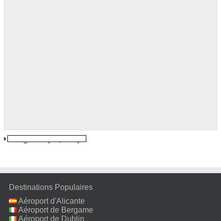
Bangalore
(28,0 km)
Destinations Populaires
Aéroport d'Alicante
Aéroport de Bergame
Aéroport de Dublin