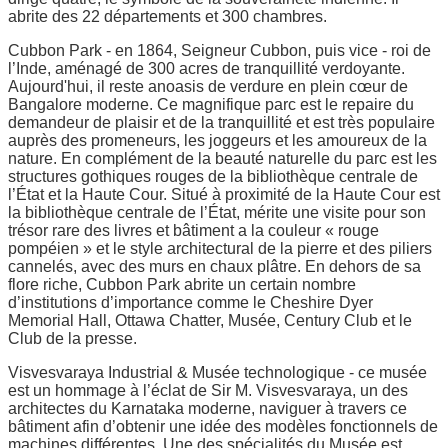
abrite des 22 départements et 300 chambres.
Cubbon Park - en 1864, Seigneur Cubbon, puis vice - roi de
l’Inde, aménagé de 300 acres de tranquillité verdoyante.
Aujourd'hui, il reste anoasis de verdure en plein cœur de
Bangalore moderne. Ce magnifique parc est le repaire du
demandeur de plaisir et de la tranquillité et est très populaire
auprès des promeneurs, les joggeurs et les amoureux de la
nature. En complément de la beauté naturelle du parc est les
structures gothiques rouges de la bibliothèque centrale de
l’État et la Haute Cour. Situé à proximité de la Haute Cour est
la bibliothèque centrale de l’État, mérite une visite pour son
trésor rare des livres et bâtiment a la couleur « rouge
pompéien » et le style architectural de la pierre et des piliers
cannelés, avec des murs en chaux plâtre. En dehors de sa
flore riche, Cubbon Park abrite un certain nombre
d’institutions d’importance comme le Cheshire Dyer
Memorial Hall, Ottawa Chatter, Musée, Century Club et le
Club de la presse.
Visvesvaraya Industrial & Musée technologique - ce musée
est un hommage à l’éclat de Sir M. Visvesvaraya, un des
architectes du Karnataka moderne, naviguer à travers ce
bâtiment afin d’obtenir une idée des modèles fonctionnels de
machines différentes. Une des spécialités du Musée est