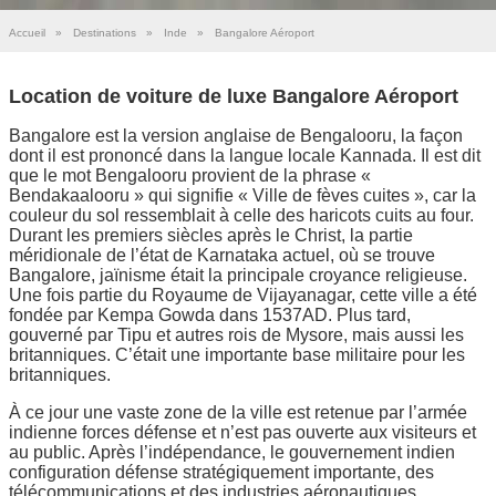
Accueil
»
Destinations
»
Inde
»
Bangalore Aéroport
Location de voiture de luxe Bangalore Aéroport
Bangalore est la version anglaise de Bengalooru, la façon
dont il est prononcé dans la langue locale Kannada. Il est dit
que le mot Bengalooru provient de la phrase «
Bendakaalooru » qui signifie « Ville de fèves cuites », car la
couleur du sol ressemblait à celle des haricots cuits au four.
Durant les premiers siècles après le Christ, la partie
méridionale de l’état de Karnataka actuel, où se trouve
Bangalore, jaïnisme était la principale croyance religieuse.
Une fois partie du Royaume de Vijayanagar, cette ville a été
fondée par Kempa Gowda dans 1537AD. Plus tard,
gouverné par Tipu et autres rois de Mysore, mais aussi les
britanniques. C’était une importante base militaire pour les
britanniques.
À ce jour une vaste zone de la ville est retenue par l’armée
indienne forces défense et n’est pas ouverte aux visiteurs et
au public. Après l’indépendance, le gouvernement indien
configuration défense stratégiquement importante, des
télécommunications et des industries aéronautiques