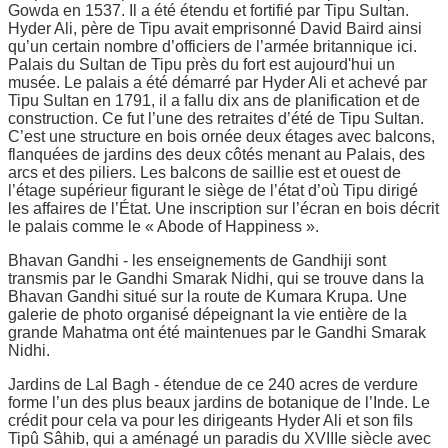
Gowda en 1537. Il a été étendu et fortifié par Tipu Sultan.
Hyder Ali, père de Tipu avait emprisonné David Baird ainsi
qu’un certain nombre d’officiers de l’armée britannique ici.
Palais du Sultan de Tipu près du fort est aujourd'hui un
musée. Le palais a été démarré par Hyder Ali et achevé par
Tipu Sultan en 1791, il a fallu dix ans de planification et de
construction. Ce fut l’une des retraites d’été de Tipu Sultan.
C’est une structure en bois ornée deux étages avec balcons,
flanquées de jardins des deux côtés menant au Palais, des
arcs et des piliers. Les balcons de saillie est et ouest de
l’étage supérieur figurant le siège de l’état d’où Tipu dirigé
les affaires de l’État. Une inscription sur l’écran en bois décrit
le palais comme le « Abode of Happiness ».
Bhavan Gandhi - les enseignements de Gandhiji sont
transmis par le Gandhi Smarak Nidhi, qui se trouve dans la
Bhavan Gandhi situé sur la route de Kumara Krupa. Une
galerie de photo organisé dépeignant la vie entière de la
grande Mahatma ont été maintenues par le Gandhi Smarak
Nidhi.
Jardins de Lal Bagh - étendue de ce 240 acres de verdure
forme l’un des plus beaux jardins de botanique de l’Inde. Le
crédit pour cela va pour les dirigeants Hyder Ali et son fils
Tipû Sâhib, qui a aménagé un paradis du XVIIIe siècle avec