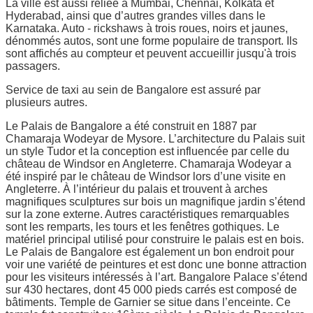
La ville est aussi reliée à Mumbai, Chennai, Kolkata et
Hyderabad, ainsi que d’autres grandes villes dans le
Karnataka. Auto - rickshaws à trois roues, noirs et jaunes,
dénommés autos, sont une forme populaire de transport. Ils
sont affichés au compteur et peuvent accueillir jusqu'à trois
passagers.
Service de taxi au sein de Bangalore est assuré par
plusieurs autres.
Le Palais de Bangalore a été construit en 1887 par
Chamaraja Wodeyar de Mysore. L’architecture du Palais suit
un style Tudor et la conception est influencée par celle du
château de Windsor en Angleterre. Chamaraja Wodeyar a
été inspiré par le château de Windsor lors d’une visite en
Angleterre. À l’intérieur du palais et trouvent à arches
magnifiques sculptures sur bois un magnifique jardin s’étend
sur la zone externe. Autres caractéristiques remarquables
sont les remparts, les tours et les fenêtres gothiques. Le
matériel principal utilisé pour construire le palais est en bois.
Le Palais de Bangalore est également un bon endroit pour
voir une variété de peintures et est donc une bonne attraction
pour les visiteurs intéressés à l’art. Bangalore Palace s’étend
sur 430 hectares, dont 45 000 pieds carrés est composé de
bâtiments. Temple de Garnier se situe dans l’enceinte. Ce