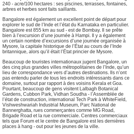
240 - acre/100 hectares : ses piscines, terrasses, fontaines,
arbres et herbes sont faits saillants.
Bangalore est également un excellent point de départ pour
explorer le sud de l’Inde et l’état du Karnataka en particulier.
Bangalore est 855 km au sud - est de Bombay. Il se prête
bien à l’excursion d’une journée à Hampi. Il y a également
un certain nombre d’excursions d’une journée organisée à
Mysore, la capitale historique de l’État au cours de l’Inde
britannique, alors qu’il était l’État princier de Mysore.
Beaucoup de touristes internationaux jugent Bangalore, un
des cinq plus grandes villes métropolitaines de l’Inde, qu’un
lieu de correspondance vers d’autres destinations. Ils n’ont
pas entendu parler de tous les endroits intéressants dans ce
domaine, surtout par rapport à des voisins Kerala et Goa.
Pourtant, beaucoup de gens visitent Lalbagh Botanical
Gardens, Cubbon Park, Vidhan Soudha - l’Assemblée de
l’état de construction, international Tech Park à WhiteField,
Vishweshwariah Industrial Museum, Parc National de
Bannerghatta, rues commerçantes comme MG Road,
Brigade Road et la rue commerciale. Centres commerciaux
tels que Forum et le centre de Bangalore est les dernières
places à hang - out pour les jeunes de la ville.