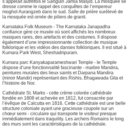
s’appelait autrefois le Sangian Jamia Masjid. La mosquée se
dresse comme le rappel des conquêtes de l’empereur
moghol Aurangzeb dans le sud. Salle de prière surélevé de
la mosquée est ornée de piliers de granit.
Karnataka Folk Museum - The Karnataka Janapadha
confiance gère ce musée où sont affichés les nombreux
masques rares, des artefacts et des costumes. Il dispose
également d’une impressionnante collection de musique
folklorique et les vidéos des danses folkloriques. Il est situé à
Kumara Park West, Sheshadripuram.
Kumara parc Kanyakaparameshwari Temple - le Temple
dispose d’une fonctionnalité fascinante - marbre Mandira,
peintures murales des lieux saints et Darpana Mandira
(miroir Mandir) représentant des Rishis, Bhagawada Gita et
l’histoire de Nor.
Cathédrale St. Marks - cette crème colorée cathédrale
fondée en 1808 et achevée en 1812, fut consacrée par
l’évêque de Calcutta en 1816. Cette cathédrale est une belle
structure coloniale ayant une gracieuse coupole sur un
chœur semi - circulaire qui transporte le visiteur presque
immédiatement dans traquility. Les archers Romains le long
des murs sont les caractéristiques de la cathédrale.