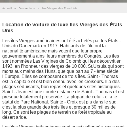
Accueil
»
Destinations
»
Iles Vierges des États Unis
Location de voiture de luxe Iles Vierges des États
Unis
Les îles Vierges américaines ont été achetés par les États -
Unis du Danemark en 1917. Habitants de l’île ont la
nationalité américaine mais votent que leur propre
gouvernement a ainsi leurs membres du Congrès. Les îles
sont nommées Las Virgines de Colomb qui les découvrit en
1493, en l’honneur des vierges de 10 000. St.Ursula qui sont
morts aux mains des Huns, quelque part au 7 - ème siècle
l’Europe. Elles se composent de trois îles. Saint - Thomas
est la capitale et est bien connu avec les croiseurs. Il a des
plages séduisants, bon repas et quelques sites historiques.
Saint - Jean est une courte distance de Saint - Thomas et est
presque totalement préservée. La plupart de celui - ci a le
statut de Parc National. Sainte - Croix est plu dans le sud,
c’est la plus grande des trois îles et presque 30 milles de
long. Ce sont les plages de terrain de forêt tropicale au
désert aride.
Les îles Vierges britanniques sont aussi vallonnés, mais sont