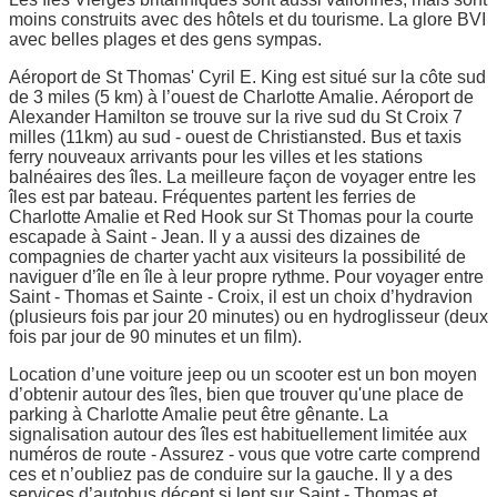
moins construits avec des hôtels et du tourisme. La glore BVI
avec belles plages et des gens sympas.
Aéroport de St Thomas' Cyril E. King est situé sur la côte sud
de 3 miles (5 km) à l’ouest de Charlotte Amalie. Aéroport de
Alexander Hamilton se trouve sur la rive sud du St Croix 7
milles (11km) au sud - ouest de Christiansted. Bus et taxis
ferry nouveaux arrivants pour les villes et les stations
balnéaires des îles. La meilleure façon de voyager entre les
îles est par bateau. Fréquentes partent les ferries de
Charlotte Amalie et Red Hook sur St Thomas pour la courte
escapade à Saint - Jean. Il y a aussi des dizaines de
compagnies de charter yacht aux visiteurs la possibilité de
naviguer d’île en île à leur propre rythme. Pour voyager entre
Saint - Thomas et Sainte - Croix, il est un choix d’hydravion
(plusieurs fois par jour 20 minutes) ou en hydroglisseur (deux
fois par jour de 90 minutes et un film).
Location d’une voiture jeep ou un scooter est un bon moyen
d’obtenir autour des îles, bien que trouver qu'une place de
parking à Charlotte Amalie peut être gênante. La
signalisation autour des îles est habituellement limitée aux
numéros de route - Assurez - vous que votre carte comprend
ces et n’oubliez pas de conduire sur la gauche. Il y a des
services d’autobus décent si lent sur Saint - Thomas et