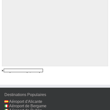
Cap Haitien
(1,7 km)
Destinations Populaires
Aéroport d'Alicante
Aéroport de Bergame