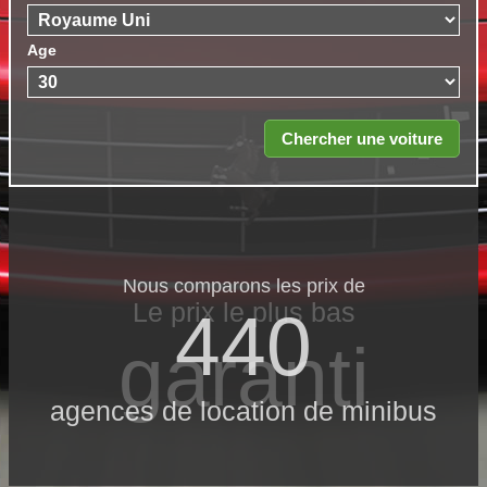
Age
Nous comparons les prix de
Le prix le​ plus bas
440
garanti
agences de location de minibus