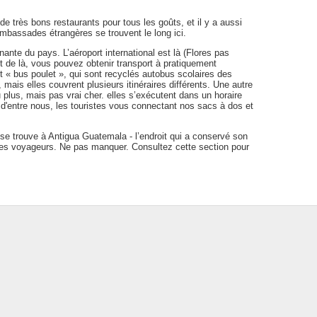
e très bons restaurants pour tous les goûts, et il y a aussi
ambassades étrangères se trouvent le long ici.
te du pays. L’aéroport international est là (Flores pas
 de là, vous pouvez obtenir transport à pratiquement
ant « bus poulet », qui sont recyclés autobus scolaires des
, mais elles couvrent plusieurs itinéraires différents. Une autre
u plus, mais pas vrai cher. elles s’exécutent dans un horaire
ins d'entre nous, les touristes vous connectant nos sacs à dos et
se trouve à Antigua Guatemala - l’endroit qui a conservé son
 des voyageurs. Ne pas manquer. Consultez cette section pour