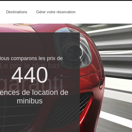
Destinations
Gérer votre réservation
ous comparons les prix de
Le prix le​ plus bas
440
garanti
ences de location de
minibus