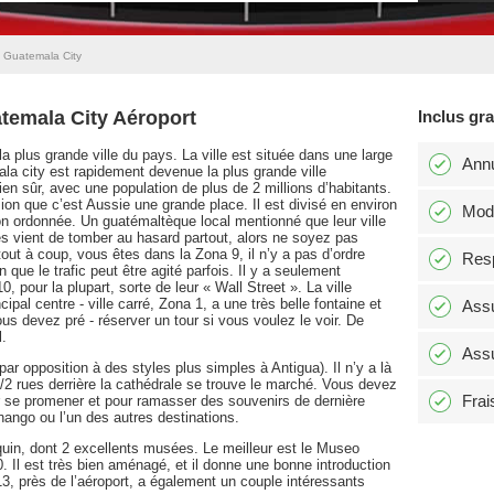
 Guatemala City
atemala City Aéroport
Inclus gr
la plus grande ville du pays. La ville est située dans une large
Annu
la city est rapidement devenue la plus grande ville
en sûr, avec une population de plus de 2 millions d’habitants.
on que c’est Aussie une grande place. Il est divisé en environ
Modi
on ordonnée. Un guatémaltèque local mentionné que leur ville
 vient de tomber au hasard partout, alors ne soyez pas
tout à coup, vous êtes dans la Zona 9, il n’y a pas d’ordre
Resp
que le trafic peut être agité parfois. Il y a seulement
pour la plupart, sorte de leur « Wall Street ». La ville
ipal centre - ville carré, Zona 1, a une très belle fontaine et
Assu
ous devez pré - réserver un tour si vous voulez le voir. De
l.
Assu
ar opposition à des styles plus simples à Antigua). Il n’y a là
/2 rues derrière la cathédrale se trouve le marché. Vous devez
Frai
ur se promener et pour ramasser des souvenirs de dernière
ango ou l’un des autres destinations.
quin, dont 2 excellents musées. Le meilleur est le Museo
. Il est très bien aménagé, et il donne une bonne introduction
13, près de l’aéroport, a également un couple intéressants