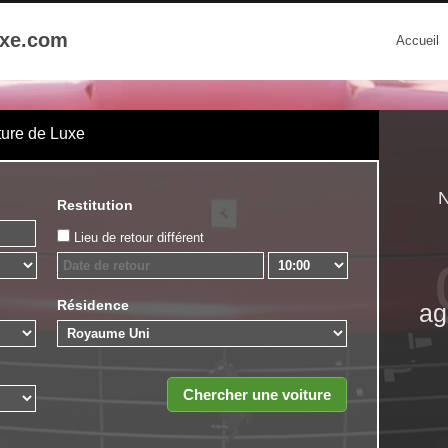
uxe.com
Accueil
ture de Luxe
N
Restitution
Lieu de retour différent
Résidence
ag