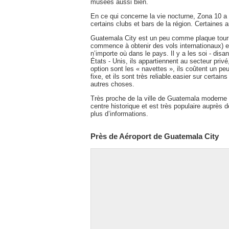
musées aussi bien.
En ce qui concerne la vie nocturne, Zona 10 a d
certains clubs et bars de la région. Certaines 
Guatemala City est un peu comme plaque tournan
commence à obtenir des vols internationaux) et
n’importe où dans le pays. Il y a les soi - dis
États - Unis, ils appartiennent au secteur privé
option sont les « navettes », ils coûtent un pe
fixe, et ils sont très reliable.easier sur certa
autres choses.
Très proche de la ville de Guatemala moderne 
centre historique et est très populaire auprès
plus d’informations.
Près de Aéroport de Guatemala City