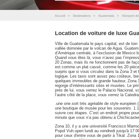
Accueil
»
Destinations
»
Guatemala
»
Aéroport de
Location de voiture de luxe Gu
Ville de Guatemala le pays capital, est de loin 
vallée dominée par le volcan de Agua. Guatema
d’Amérique centrale, à l’exclusion de Mexico bi
Quand vous êtes là, vous n’avez pas l’impressi
20 Zonas, mais ils ne fonctionnent pas de faç
est comme un plat cassé, comme les 20 pièces
surpris que si vous circulez dans la Zona 3 et 
logique. Les taxis sont assez peu coûteux, bien 
quelques immeubles de grande hauteur, Zona 10, 
regorge d’intéressants sites et musées. Le princ
près de lui, vous verrez le Palacio Nacional, v
l’autre côté de la place, vous verrez la Catedra
.une one.sort très agréable de style européen (p
une boutique de musée pour les souvenirs. 1 1
suivre ces étapes. C’est un endroit propre po
minute que vous n’a pas obtenu à Chichicasten
Zona 10, il y a une université Francisco Marro
Popol Vuh.open lundi au vendredi jusqu'à 17:00
pour ceux d'entre vous de partir à Tikal. Zona 