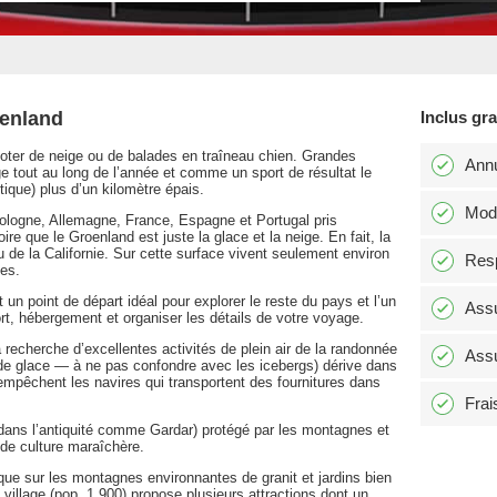
oenland
Inclus gr
ooter de neige ou de balades en traîneau chien. Grandes
Annu
e tout au long de l’année et comme un sport de résultat le
ique) plus d’un kilomètre épais.
Modi
 Pologne, Allemagne, France, Espagne et Portugal pris
re que le Groenland est juste la glace et la neige. En fait, la
ou de la Californie. Sur cette surface vivent seulement environ
Resp
ges.
 un point de départ idéal pour explorer le reste du pays et l’un
Assu
rt, hébergement et organiser les détails de votre voyage.
a recherche d’excellentes activités de plein air de la randonnée
Assu
 de glace — à ne pas confondre avec les icebergs) dérive dans
empêchent les navires qui transportent des fournitures dans
Frai
u dans l’antiquité comme Gardar) protégé par les montagnes et
 de culture maraîchère.
que sur les montagnes environnantes de granit et jardins bien
illage (pop. 1 900) propose plusieurs attractions dont un