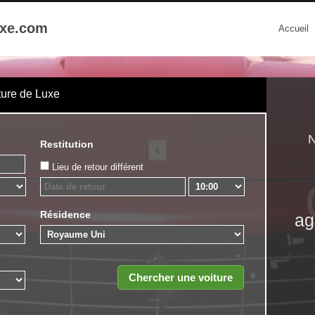
uxe.com
Accueil
ture de Luxe
N
Restitution
Lieu de retour différent
Résidence
ag