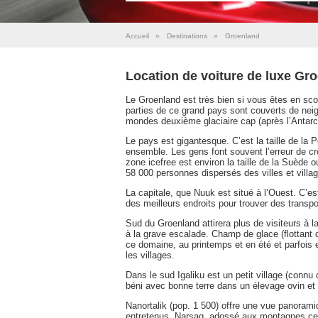
Accueil
»
Destinations
»
Groenland
Location de voiture de luxe Gr
Le Groenland est très bien si vous êtes en sc
parties de ce grand pays sont couverts de neig
mondes deuxième glaciaire cap (après l’Antarct
Le pays est gigantesque. C’est la taille de la
ensemble. Les gens font souvent l’erreur de croi
zone icefree est environ la taille de la Suède 
58 000 personnes dispersés des villes et villa
La capitale, que Nuuk est situé à l’Ouest. C’est
des meilleurs endroits pour trouver des transpo
Sud du Groenland attirera plus de visiteurs à l
à la grave escalade. Champ de glace (flottant
ce domaine, au printemps et en été et parfois 
les villages.
Dans le sud Igaliku est un petit village (conn
béni avec bonne terre dans un élevage ovin et
Nanortalik (pop. 1 500) offre une vue panorami
entretenus. Narsaq, adossé aux montagnes ce v