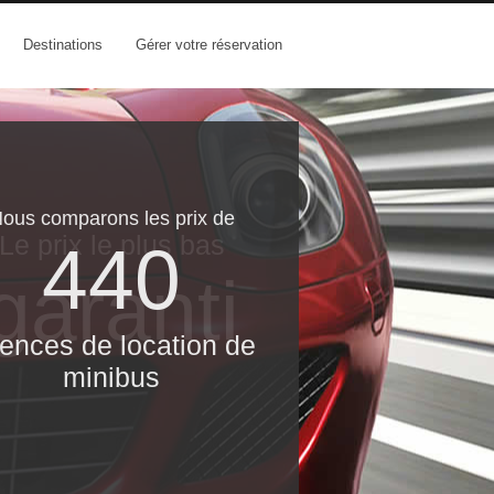
Destinations
Gérer votre réservation
ous comparons les prix de
Le prix le​ plus bas
440
garanti
ences de location de
minibus