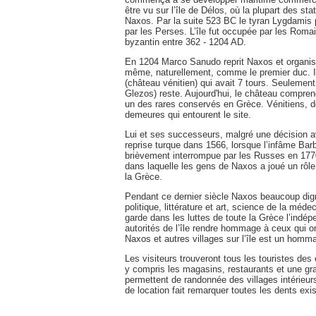
être vu sur l’île de Délos, où la plupart des s
Naxos. Par la suite 523 BC le tyran Lygdamis pri
par les Perses. L’île fut occupée par les Romai
byzantin entre 362 - 1204 AD.
En 1204 Marco Sanudo reprit Naxos et organisé 
même, naturellement, comme le premier duc. Il
(château vénitien) qui avait 7 tours. Seulemen
Glezos) reste. Aujourd'hui, le château compren
un des rares conservés en Grèce. Vénitiens, d
demeures qui entourent le site.
Lui et ses successeurs, malgré une décision a
reprise turque dans 1566, lorsque l’infâme Barb
brièvement interrompue par les Russes en 1770
dans laquelle les gens de Naxos a joué un rôle 
la Grèce.
Pendant ce dernier siècle Naxos beaucoup di
politique, littérature et art, science de la méde
garde dans les luttes de toute la Grèce l’indé
autorités de l’île rendre hommage à ceux qui ont
Naxos et autres villages sur l’île est un homma
Les visiteurs trouveront tous les touristes de
y compris les magasins, restaurants et une gr
permettent de randonnée des villages intérieurs
de location fait remarquer toutes les dents exi