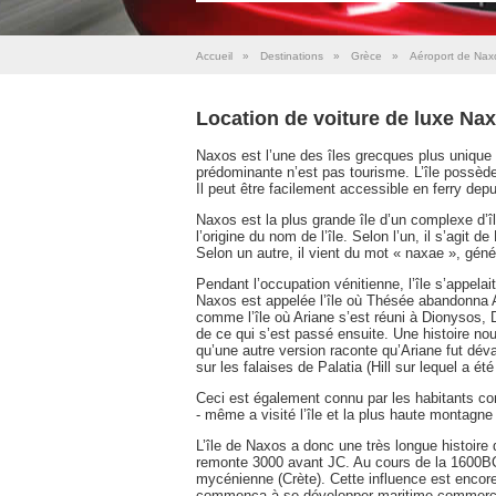
Accueil
»
Destinations
»
Grèce
»
Aéroport de Nax
Location de voiture de luxe Na
Naxos est l’une des îles grecques plus unique q
prédominante n’est pas tourisme. L’île possèd
Il peut être facilement accessible en ferry dep
Naxos est la plus grande île d’un complexe d’îl
l’origine du nom de l’île. Selon l’un, il s’agit 
Selon un autre, il vient du mot « naxae », géné
Pendant l’occupation vénitienne, l’île s’appela
Naxos est appelée l’île où Thésée abandonna Ar
comme l’île où Ariane s’est réuni à Dionysos, D
de ce qui s’est passé ensuite. Une histoire n
qu’une autre version raconte qu’Ariane fut déva
sur les falaises de Palatia (Hill sur lequel a é
Ceci est également connu par les habitants co
- même a visité l’île et la plus haute montagne 
L’île de Naxos a donc une très longue histoire 
remonte 3000 avant JC. Au cours de la 1600BC 
mycénienne (Crète). Cette influence est encore
commença à se développer maritime commercia