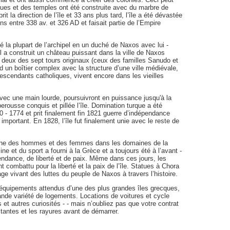
tatues et des temples ont été construite avec du marbre de
t la direction de l’île et 33 ans plus tard, l’île a été dévastée
ns entre 338 av. et 326 AD et faisait partie de l’Empire
la plupart de l’archipel en un duché de Naxos avec lui -
 a construit un château puissant dans la ville de Naxos
t deux des sept tours originaux (ceux des familles Sanudo et
d un boîtier complex avec la structure d’une ville médiévale,
escendants catholiques, vivent encore dans les vieilles
vec une main lourde, poursuivront en puissance jusqu'à la
erousse conquis et pillée l’île. Domination turque a été
 - 1774 et prit finalement fin 1821 guerre d’indépendance
important. En 1828, l’île fut finalement unie avec le reste de
gne des hommes et des femmes dans les domaines de la
cine et du sport a fourni à la Grèce et a toujours été à l’avant -
pendance, de liberté et de paix. Même dans ces jours, les
 combattu pour la liberté et la paix de l’île. Statues à Chora
ge vivant des luttes du peuple de Naxos à travers l’histoire.
s équipements attendus d’une des plus grandes îles grecques,
ande variété de logements. Locations de voitures et cycle
 et autres curiosités - - mais n’oubliez pas que votre contrat
stantes et les rayures avant de démarrer.