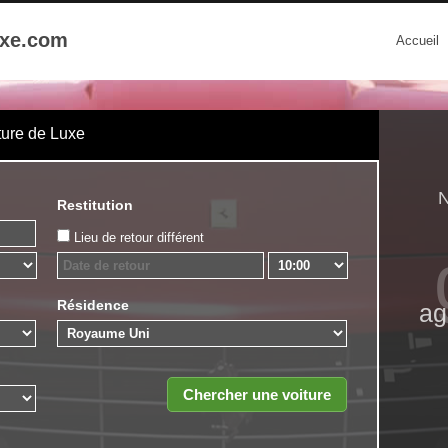
uxe.com
Accueil
ture de Luxe
N
Restitution
Lieu de retour différent
Résidence
ag