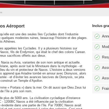
os
xos Aéroport
Inclus gr
u’elle est une des seules îles Cyclades dont l’industrie
Annu
e quelques modestes ruines, beaucoup l’histoire et des plages.
uis Athènes.
Modi
es appelées les Cyclades. Il y a plusieurs histoires sur
de Naxos, fils de Endymion, qui était le chef des colons Carean.
reux sacrifices offerts aux dieux.
Resp
it Naxia ou Axia, variantes de son nom antique et actuelle.
iane, après avoir tué le Minotaure dans la mythologie - et
Assu
ieu du vin et protecteur de Naxos. L’histoire a deux versions
ous apprend que Ariadne tombé en amour avec Dionysos, alors
stée - et d’éviter les avances lascives de Dionysos, se jeta
Assu
té construit un Temple d’Apollon.
mme « Portara ») dans la mer. On dit aussi que Dieu Zeus lui
Frai
de l’île a pris son nom.
de plus de 5000 ans. La civilisation cycladique d’instance
- 1200BC Naxos a été influencée par la civilisation
 évidente dans une partie de l’île. Par 700BC Naxos avait
l et ont aussi commencé à créer des colonies. Ceci peut