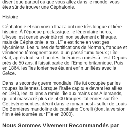
disent que partout où que vous allez dans le monde, vous
êtes sûr de trouver une Céphalonie.
Histoire
Céphalonie et son voisin Ithaca ont une très longue et fière
histoire. À l’époque préclassique, le légendaire héros,
Ulysse, est censé avoir été roi, non seulement d’Ithaque,
mais de Céphalonie, ainsi. L’île est riche en vestiges
Mycéniens. Les ruines de fortifications de Norman, franque et
vénitienne témoignent aussi d’un passé tumultueux ; l’île
était, après tout, sur l’un des itinéraires croisés à l’est. Depuis
près de 50 ans, il faisait partie de l’Empire britannique. Puis
en 1864, les îles Ioniennes étaient enfin unifiées avec la
Grèce.
Dans la seconde guerre mondiale, l’île fut occupée par les
troupes italiennes. Lorsque l’Italie capitule devant les alliés
en 1943, les italiens a remis l’île aux mains des Allemands,
qui ont massacré plus de 5000 troupes italiennes sur l’île.
Cet événement est décrit dans le roman best - seller de Louis
De Bernières mandoline du capitaine Corelli (dont la version
film a été tournée sur l’île en 2000).
Nous Sommes Vivement Recommandés par