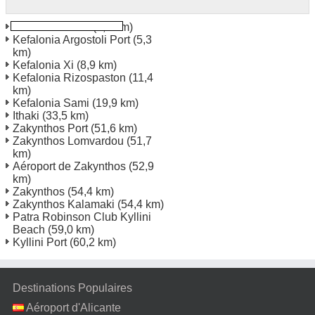
Kefalonia Lassi
(4,9 km)
Kefalonia Argostoli Port
(5,3
km)
Kefalonia Xi
(8,9 km)
Kefalonia Rizospaston
(11,4
km)
Kefalonia Sami
(19,9 km)
Ithaki
(33,5 km)
Zakynthos Port
(51,6 km)
Zakynthos Lomvardou
(51,7
km)
Aéroport de Zakynthos
(52,9
km)
Zakynthos
(54,4 km)
Zakynthos Kalamaki
(54,4 km)
Patra Robinson Club Kyllini
Beach
(59,0 km)
Kyllini Port
(60,2 km)
Destinations Populaires
Aéroport d'Alicante