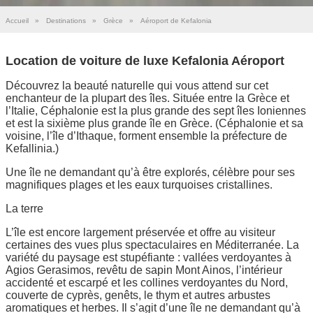
Accueil
»
Destinations
»
Grèce
»
Aéroport de Kefalonia
Location de voiture de luxe Kefalonia Aéroport
Découvrez la beauté naturelle qui vous attend sur cet
enchanteur de la plupart des îles. Située entre la Grèce et
l’Italie, Céphalonie est la plus grande des sept îles Ioniennes
et est la sixième plus grande île en Grèce. (Céphalonie et sa
voisine, l’île d’Ithaque, forment ensemble la préfecture de
Kefallinia.)
Une île ne demandant qu’à être explorés, célèbre pour ses
magnifiques plages et les eaux turquoises cristallines.
La terre
L’île est encore largement préservée et offre au visiteur
certaines des vues plus spectaculaires en Méditerranée. La
variété du paysage est stupéfiante : vallées verdoyantes à
Agios Gerasimos, revêtu de sapin Mont Ainos, l’intérieur
accidenté et escarpé et les collines verdoyantes du Nord,
couverte de cyprès, genêts, le thym et autres arbustes
aromatiques et herbes. Il s’agit d’une île ne demandant qu’à