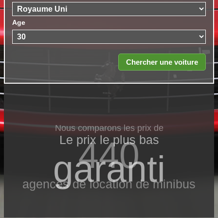
Age
Nous comparons les prix de
Le prix le​ plus bas
440
garanti
agences de location de minibus