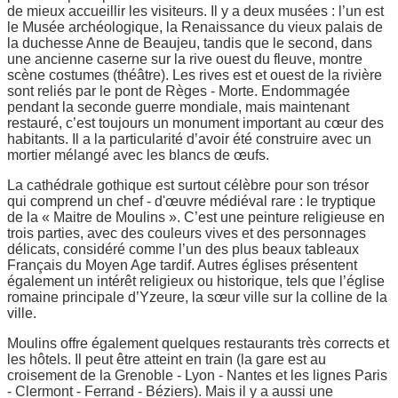
de mieux accueillir les visiteurs. Il y a deux musées : l’un est
le Musée archéologique, la Renaissance du vieux palais de
la duchesse Anne de Beaujeu, tandis que le second, dans
une ancienne caserne sur la rive ouest du fleuve, montre
scène costumes (théâtre). Les rives est et ouest de la rivière
sont reliés par le pont de Règes - Morte. Endommagée
pendant la seconde guerre mondiale, mais maintenant
restauré, c’est toujours un monument important au cœur des
habitants. Il a la particularité d’avoir été construire avec un
mortier mélangé avec les blancs de œufs.
La cathédrale gothique est surtout célèbre pour son trésor
qui comprend un chef - d'œuvre médiéval rare : le tryptique
de la « Maitre de Moulins ». C’est une peinture religieuse en
trois parties, avec des couleurs vives et des personnages
délicats, considéré comme l’un des plus beaux tableaux
Français du Moyen Age tardif. Autres églises présentent
également un intérêt religieux ou historique, tels que l’église
romaine principale d’Yzeure, la sœur ville sur la colline de la
ville.
Moulins offre également quelques restaurants très corrects et
les hôtels. Il peut être atteint en train (la gare est au
croisement de la Grenoble - Lyon - Nantes et les lignes Paris
- Clermont - Ferrand - Béziers). Mais il y a aussi une