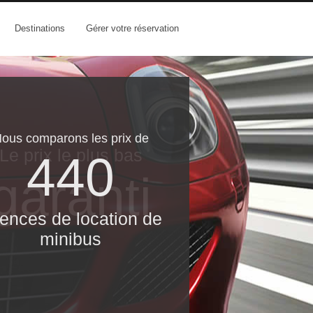
Destinations
Gérer votre réservation
ous comparons les prix de
Le prix le​ plus bas
440
garanti
ences de location de
minibus