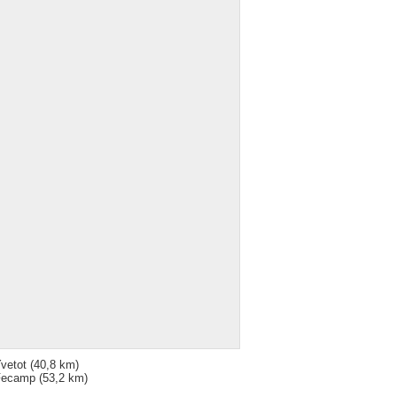
vetot
(40,8 km)
Fecamp
(53,2 km)