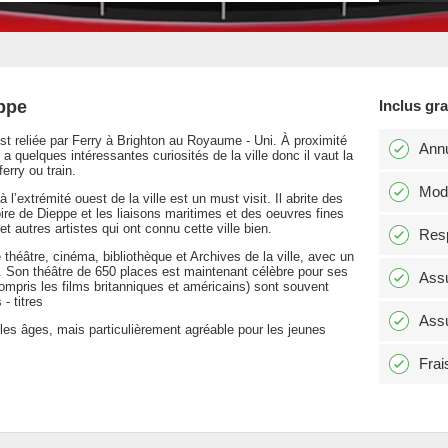
eppe
Inclus gr
est reliée par Ferry à Brighton au Royaume - Uni. À proximité
Annu
y a quelques intéressantes curiosités de la ville donc il vaut la
erry ou train.
Modi
’extrémité ouest de la ville est un must visit. Il abrite des
ire de Dieppe et les liaisons maritimes et des oeuvres fines
t autres artistes qui ont connu cette ville bien.
Resp
 théâtre, cinéma, bibliothèque et Archives de la ville, avec un
en. Son théâtre de 650 places est maintenant célèbre pour ses
Assu
ompris les films britanniques et américains) sont souvent
- titres
Assu
s les âges, mais particulièrement agréable pour les jeunes
Frai