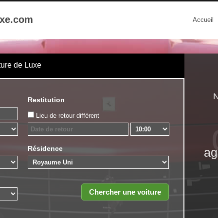
uxe.com
Accueil
ture de Luxe
N
Restitution
Lieu de retour différent
Résidence
ag