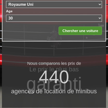
Age
Nous comparons les prix de
Le prix le​ plus bas
440
garanti
agences de location de minibus