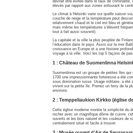
devrait être évitée dans le taux de criminalité
élevés par rapport aux zones entourant le centr
Le climat à Helsinki varie sur quelle saison vou
couche de neige et la température peut descend
relativement chaud et le ciel est bleu et géné
mais même les températures s’élèvent fréquem
tout à fait aussi souvent).
La capitale et la ville la plus peuplée de Finla
l’éducation dans le pays. Assis sur la mer Balti
croissance en Europe et a une histoire profond
voyage à la ville. Voici les top 5 façons de pas
1 : Château de Suomenlinna Helsin
Suomenlinna est un groupe de petites îles qui s
1700 une impressionnante forteresse a été c
sous domination russe. Usage militaire, a été 
vivent sur la petite île. Prenez un ferry de la p
environs.
2 : Temppeliaukion Kirkko (église de
Cette église moderne montre la simplicité du de
rocher avec un magnifique dôme de cuivre, cet
ouverts et les bois naturel et les couleurs de ro
centralement situé et facile à trouver.
3 : Musée ouvert d’Air de Seurasaari