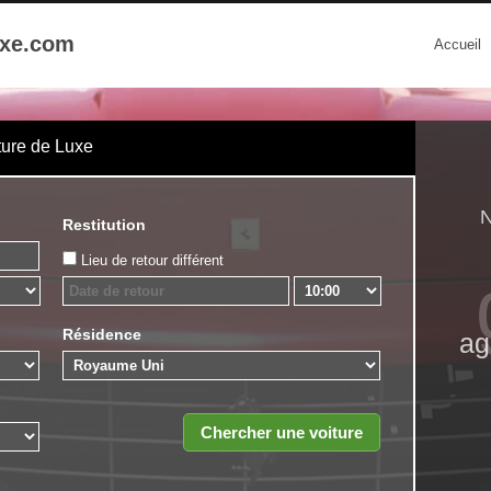
uxe.com
Accueil
ture de Luxe
N
Restitution
Lieu de retour différent
Résidence
ag