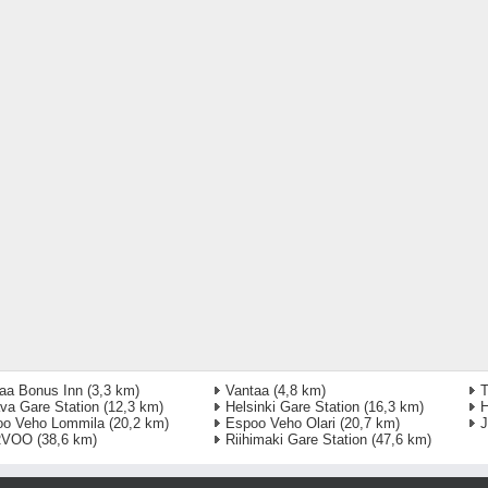
aa Bonus Inn
(3,3 km)
Vantaa
(4,8 km)
T
va Gare Station
(12,3 km)
Helsinki Gare Station
(16,3 km)
H
oo Veho Lommila
(20,2 km)
Espoo Veho Olari
(20,7 km)
J
RVOO
(38,6 km)
Riihimaki Gare Station
(47,6 km)