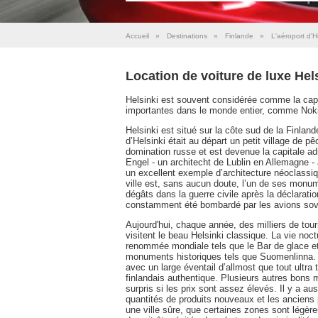
Accueil
»
Destinations
»
Finlande
»
L'aéroport d'H
Location de voiture de luxe Hel
Helsinki est souvent considérée comme la cap
importantes dans le monde entier, comme Nokia 
Helsinki est situé sur la côte sud de la Finlan
d’Helsinki était au départ un petit village de 
domination russe et est devenue la capitale a
Engel - un architecht de Lublin en Allemagne - a
un excellent exemple d’architecture néoclassiqu
ville est, sans aucun doute, l’un de ses monum
dégâts dans la guerre civile après la déclarati
constamment été bombardé par les avions sovi
Aujourd'hui, chaque année, des milliers de to
visitent le beau Helsinki classique. La vie noct
renommée mondiale tels que le Bar de glace et 
monuments historiques tels que Suomenlinna
avec un large éventail d’allmost que tout ultr
finlandais authentique. Plusieurs autres bons
surpris si les prix sont assez élevés. Il y a a
quantités de produits nouveaux et les anciens
une ville sûre, que certaines zones sont légè