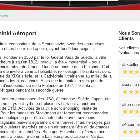
elsinki
sinki Aéroport
Nous Som
Clients
itale économique de la Scandinavie, avec des entreprises
Nos clients
et les bijoux de Laponie, ayant fondé leur siège ici.
évaluations
de. Fondée en 1550 par le roi Gustaf Vasa de Suède, la ville
pêcheurs jusqu’en 1812, lorsqu’il a été « modernisé » sous
Excellent
dministrative du Grand - Duché autonome de la Finlande. Carl
 été invité à venir à Helsinki et re - design. Helsinki est donc
e du XIXe siècle, et la Cathédrale luthérienne au milieu de la
ents les plus connus. Alors que la capitale a subi peu de
service 
on d’indépendance de la Finlande en 1917, Helsinki a
étiques pendant la seconde guerre.
uristes en provenance des USA, Allemagne, Suède, Japon, etc
urne citys est rythme et plusieurs bars ont atteint une
Bon serv
de DTM. Activités de la ville sont shopping, visite de
. Pour les magasins Stockmann est fortement recommandée
a technologique peut être achetée chez avec soveneirs
 magasins peuvent également être trouvés, mais ne soyez pas
Aucun pr
ussi plusieurs marchés en plein air pendant l’été où de grandes
 peuvent être achetées. Bien que Helsinki est généralement
rement à proscrire comme banlieue près d’Espoo et Vantaa