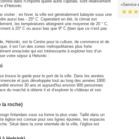
, comme dans n’importe quelle autre capitale, sont relativement
Service 
e d’Helsinki.
s visiter : en hiver, la ville est généralement balayée sous une
re aussi bas - 25º C. Cependant en été, le climat est
ralement, les températures atteignent une moyenne de 20 ° C,
ment à 25º C ou aussi bas que 9º C (bien que ce n’est pas
nde, Helsinki, est le Centre pour la culture, de commerce et de
que, il est l’un des zones métropolitaines plus forte
ément enracinée qui est intéressante à explorer lors d’un
ser votre séjour à Helsinki :
ki
e trouve le garde pour le port de la ville. Dans les années
ommencée et puis développée tout au long des années 1800
arrêté environ 30 ans et aujourd'hui environ 900 personnes
lace du marché à obtenir il et d’explorer le château et ses
 la roche)
sign finlandais sous sa forme la plus vraie. Taillé dans un
te église est connue pour ses lignes épurées, les espaces
che. Situé dans la zone orientale de la ville, l’église est
 à Helsinki