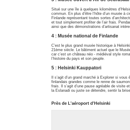
Situé sur une île à quelques kilomètres d’Hels
commun. En plus d’être l’hôte d’un musée à ci
Finlande représentant toutes sortes d’architectu
et tout simplement profiter de l’air frais. Pen
ainsi que des démonstrations d’artisanat intér
4 : Musée national de Finlande
C’est le plus grand musée historique à Helsinki 
21ème siècle. Le bâtiment actuel que le Musée 
car c’est un château néo - médiéval style ro
l’histoire du pays et son peuple.
5 : Helsinki Kauppatori
Il s’agit d’un grand marché à Explorer si vous
finlandais grandes comme le renne de saumon ou
frais. Il s’agit d’une pause agréable de visite e
la Eslanadi ou juste se détendre, sentir la bris
Près de L'aéroport d'Helsinki