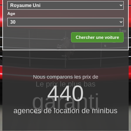
Age
Nous comparons les prix de
Le prix le​ plus bas
440
garanti
agences de location de minibus