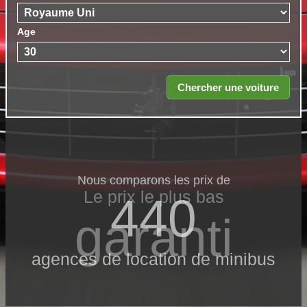
Age
Nous comparons les prix de
Le prix le​ plus bas
440
garanti
agences de location de minibus