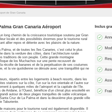
oport de Gran Canaria
 Palma Gran Canaria Aéroport
Inclus gr
t un long chemin de la croissance touristique soutenu par Gran
Annu
uleur locale et des possibilités énormes pour le tourisme rural
tant allier repos et détente avec les plaisirs de la nature.
Modi
Palma, et de toutes les îles Canaries, c’est celui le plus
e dans la verdure des côtes, dans l’architecture rurale
 les traditions de son peuple. Cette grande montagne
Resp
à Roque de los Muchachos sur une pente recouvert de
 la récolte de bananes et de la perpétuation de ses coutumes
rie, et la vie quotidienne se déroule avec une tranquillité qui ne
Assu
teurs, répartis entre les logements à beach resorts, dans les
Assu
tes stations sur la côte, l’un sur la rive orientale et l’autre sur
ement à quelques miles de l’aéroport et la capitale de l’île.
de Aridane, à l’Ouest, bénéficie d’un climat plus ensoleillé en
Frai
grandi autour de deux plages tranquilles de sable volcanique.
e, Santa Cruz de La Palma et dans la deuxième plus grande ville
de Taburiente.
 maisons pour le tourisme rural est également disponible. Il