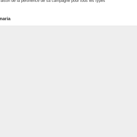
 raison de la pertinence de sa campagne pour tous les types
naria