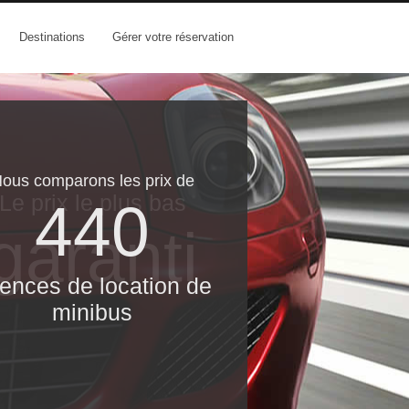
Destinations
Gérer votre réservation
ous comparons les prix de
Le prix le​ plus bas
440
garanti
ences de location de
minibus