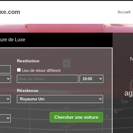
uxe.com
Accueil
ture de Luxe
N
Restitution
Lieu de retour différent
Résidence
ag