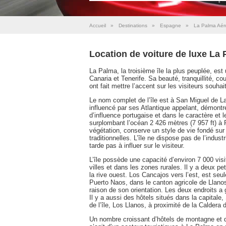
Accueil
»
Destinations
»
Espagne
»
La Palma Aér
Location de voiture de luxe La
La Palma, la troisième île la plus peuplée, es
Canaria et Tenerife. Sa beauté, tranquillité, co
ont fait mettre l’accent sur les visiteurs souhai
Le nom complet de l’île est à San Miguel de La 
influencé par ses Atlantique appelant, démontré
d’influence portugaise et dans le caractère et
surplombant l’océan 2 426 mètres (7 957 ft) 
végétation, conserve un style de vie fondé sur
traditionnelles. L’île ne dispose pas de l’indust
tarde pas à influer sur le visiteur.
L’île possède une capacité d’environ 7 000 visi
villes et dans les zones rurales. Il y a deux peti
la rive ouest. Los Cancajos vers l’est, est seul
Puerto Naos, dans le canton agricole de Llanos 
raison de son orientation. Les deux endroits a 
Il y a aussi des hôtels situés dans la capital
de l’île, Los Llanos, à proximité de la Caldera 
Un nombre croissant d’hôtels de montagne et de