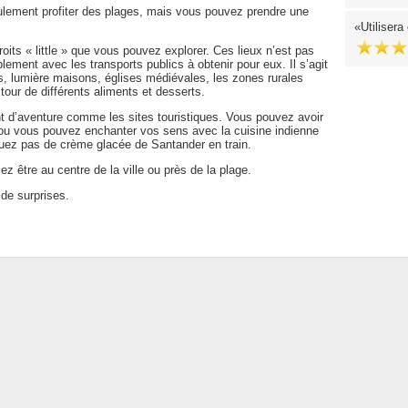
ulement profiter des plages, mais vous pouvez prendre une
Utiliser
its « little » que vous pouvez explorer. Ces lieux n’est pas
lement avec les transports publics à obtenir pour eux. Il s’agit
es, lumière maisons, églises médiévales, les zones rurales
tour de différents aliments et desserts.
ant d’aventure comme les sites touristiques. Vous pouvez avoir
 ou vous pouvez enchanter vos sens avec la cuisine indienne
uez pas de crème glacée de Santander en train.
z être au centre de la ville ou près de la plage.
 de surprises.