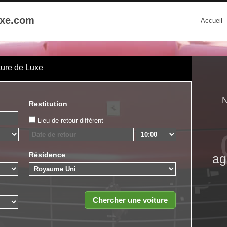
uxe.com
Accueil
ture de Luxe
N
Restitution
Lieu de retour différent
Résidence
ag