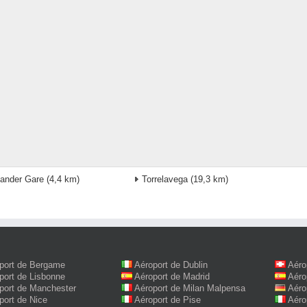
ander Gare
(4,4 km)
Torrelavega
(19,3 km)
port de Bergame
Aéroport de Dublin
Aéro
port de Lisbonne
Aéroport de Madrid
Aéro
port de Manchester
Aéroport de Milan Malpensa
Aéro
port de Nice
Aéroport de Pise
Aéro