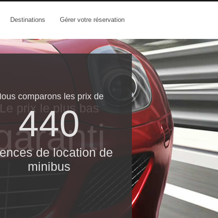
Destinations
Gérer votre réservation
ous comparons les prix de
Le prix le​ plus bas
440
garanti
ences de location de
minibus