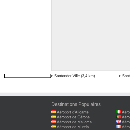
Santander Ville
(3,4 km)
Sant
Destinations Populaires
Aéroport d'Alicante
Aéro
Aéroport de Gérone
Aéro
Aéroport de Mallorca
Aéro
Aéroport de Murcia
Aéro