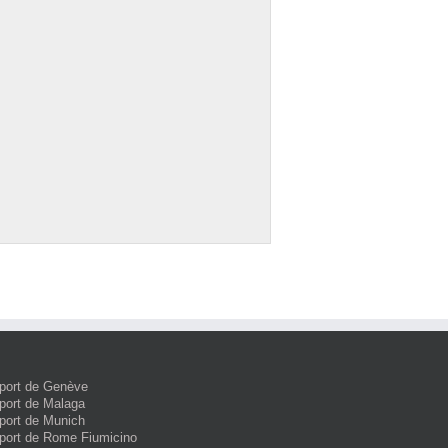
port de Genève
port de Malaga
port de Munich
port de Rome Fiumicino