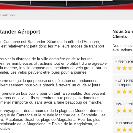
e Santander
ntander Aéroport
Nous Som
Clients
 de Cantabrie est Santander. Situé sur la côte de l’Espagne,
Nos clients
est relativement petit donc les meilleurs modes de transport
évaluations
uvrir la distance de la ville complète en deux heures
Première
rir les nombreuses attractions tout en profitant d’une agréable
marche, la ville propose des locations de vélo gratuit sur un
nder. Les vélos peuvent être loués pour la journée.
Un servic
ournir une guide qui propose une sélection de randonnées
entreprise
divertissement pour vous obtenir à travers un ou deux jours.
 prendre un bus public pour un tarif raisonnable. Bus peuvent
irons de la ville. Ils se rendront aux principaux domaines
mmener n’importe où sans avoir à faire beaucoup de marche.
Vraimen
 des voyageurs, des amoureux de la plage au Musée - démons.
ogique de Cantabrie et le Musée Maritime de la Cantabrie. Les
ero, Matalenas Beach et plage de Magdalena. Pour les plus
un servi
péninsule de la Magdalena, le Palais de la Magdalena, la
diable.