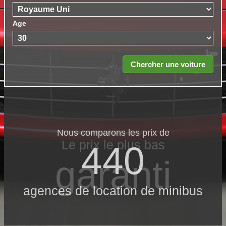
Age
Nous comparons les prix de
Le prix le​ plus bas
440
garanti
agences de location de minibus