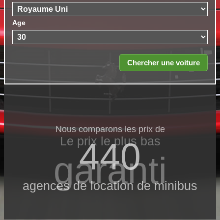
Age
Nous comparons les prix de
Le prix le​ plus bas
440
garanti
agences de location de minibus