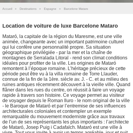
Accueil
»
Destinations
»
Espagne
»
Barcelone Mataro
Location de voiture de luxe Barcelone Mataro
Mataró, la capitale de la région du Maresme, est une ville
animée, changeante avec un important patrimoine culturel
qui lui confère une personnalité propre. Sa situation
géographique privilégiée - par la mer et la chaîne de
montagnes de Serralada Litoral - rend son climat conditions
idéales pour profiter de la ville. Les origines de Mataró
remontent à l’époque romaine. L’héritage précieux de cette
période peut être vu à la villa romaine de Torre Llauder,
connue de la fin de la 1ère. siècle av. J. - C. et au milieu des
ruines antiques récemment découvert à la vieille ville. Quand
flâner dans les rues du centre, on réussit à faire un voyage
rapide à travers son histoire. Ce voyage permet au visiteur
de voyager depuis le Roman Iluro - le nom original de la ville
- le Baroque de Mataró et par l’entremise de ses influences
architecturales coloniales et contempler un exemple
remarquable du mouvement moderniste grâce aux travaux
de l’un de ses représentants les plus importants : l’architecte
de Mataró, Josep Puig i Cadafalch. Mataró est une ville à
vivre. Tout vous invite à avoir un temps agréable, jour et nuit,